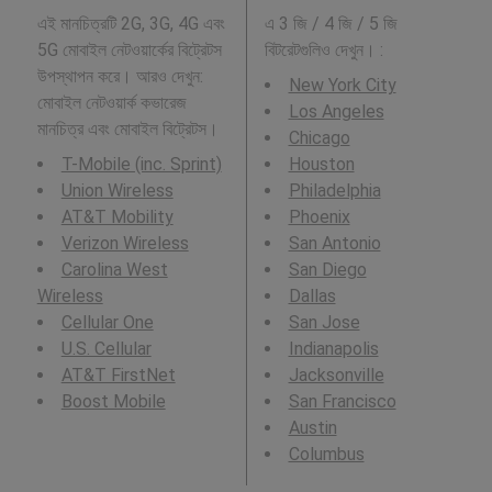
এই মানচিত্রটি 2G, 3G, 4G এবং
এ 3 জি / 4 জি / 5 জি
5G মোবাইল নেটওয়ার্কের বিট্রেটস
বিটরেটগুলিও দেখুন। :
উপস্থাপন করে। আরও দেখুন:
New York City
মোবাইল নেটওয়ার্ক কভারেজ
Los Angeles
মানচিত্র এবং মোবাইল বিট্রেটস।
Chicago
T-Mobile (inc. Sprint)
Houston
Union Wireless
Philadelphia
AT&T Mobility
Phoenix
Verizon Wireless
San Antonio
Carolina West
San Diego
Wireless
Dallas
Cellular One
San Jose
U.S. Cellular
Indianapolis
AT&T FirstNet
Jacksonville
Boost Mobile
San Francisco
Austin
Columbus