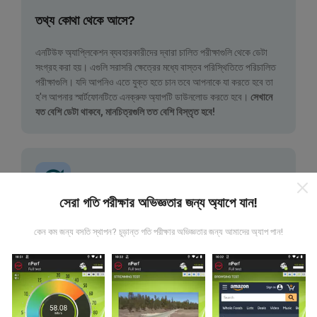
তথ্য কোথা থেকে আসে?
এনটিউফ অ্যাপ্লিকেশন ব্যবহারকারীদের দ্বারা চালিত পরীক্ষাগুলি থেকে ডেটা
সংগ্রহ করা হয়। এগুলি সরাসরি ক্ষেত্রের মধ্যে বাস্তব পরিস্থিতিতে পরিচালিত
পরীক্ষাগুলি। যদি আপনিও এতে যুক্ত হতে চান তবে আপনাকে যা করতে হবে তা
হ'ল আপনার স্মার্টফোনটিতে এনক্রুফ অ্যাপটি ডাউনলোড করতে হবে।
সেখানে
যত বেশি ডেটা থাকবে, মানচিত্রগুলি তত বেশি বিস্তৃত হবে!
সেরা গতি পরীক্ষার অভিজ্ঞতার জন্য অ্যাপে যান!
কিভাবে আপডেট করা হয়?
কেন কম জন্য বসতি স্থাপন? চূড়ান্ত গতি পরীক্ষার অভিজ্ঞতার জন্য আমাদের অ্যাপ পান!
নেটওয়ার্ক কভারেজ মানচিত্র স্বয়ংক্রিয়ভাবে প্রতি ঘন্টা একটি বট দ্বারা আপডেট
করা হয়। গতির মানচিত্রগুলি
প্রতি 15 মিনিটে আপডেট হয়
। ডেটা দুই বছরের
জন্য প্রদর্শিত হয়। দুই বছর পরে, পুরানো ডেটা মাসে একবার মানচিত্র থেকে
সরানো হয়।