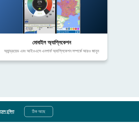
মোবাইল অ্যাপ্লিকেশন
অ্যান্ড্রয়েড এবং আইওএসে এনপার্ফ অ্যাপ্লিকেশন সম্পর্কে আরও জানুন
েন্স চুক্তি
ঠিক আছে