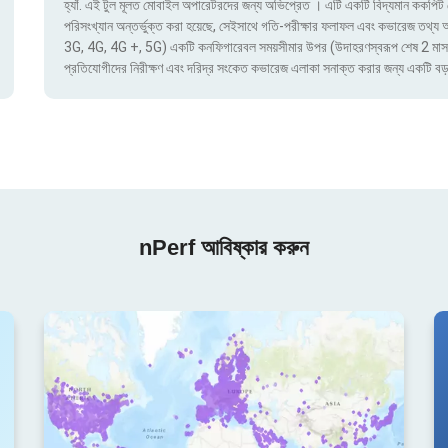
হ্যাঁ. এই টুল মূলত মোবাইল অপারেটরদের জন্য অভিপ্রেত । এটি একটি বিদ্যমান ককপিট য
পরিসংখ্যান অন্তর্ভুক্ত করা হয়েছে, সেইসাথে গতি-পরীক্ষার ফলাফল এবং কভারেজ তথ্য অ্য
3G, 4G, 4G +, 5G) একটি কনফিগারেবল সময়সীমার উপর (উদাহরণস্বরূপ শেষ 2 মাস) দ্বার
প্রতিযোগীদের নিরীক্ষণ এবং দরিদ্র সংকেত কভারেজ এলাকা সনাক্ত করার জন্য একটি বড়
nPerf আবিষ্কার করুন