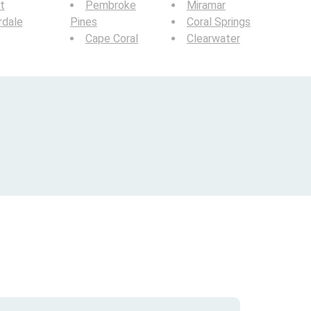
t
Pembroke
Miramar
rdale
Pines
Coral Springs
Cape Coral
Clearwater