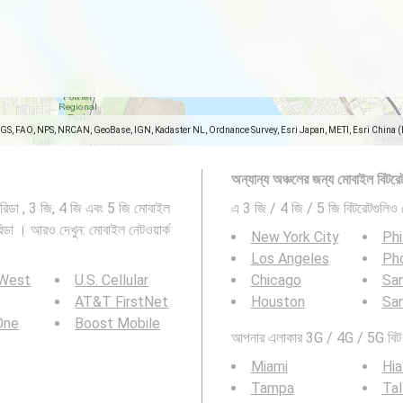
SGS, FAO, NPS, NRCAN, GeoBase, IGN, Kadaster NL, Ordnance Survey, Esri Japan, METI, Esri China 
অন্যান্য অঞ্চলের জন্য মোবাইল বিটরেট
িডা , 3 জি, 4 জি এবং 5 জি মোবাইল
এ 3 জি / 4 জি / 5 জি বিটরেটগুলিও 
ডা । আরও দেখুন: মোবাইল নেটওয়ার্ক
New York City
Phi
Los Angeles
Ph
 West
U.S. Cellular
Chicago
San
AT&T FirstNet
Houston
Sa
 One
Boost Mobile
আপনার এলাকার 3G / 4G / 5G বিট র
Miami
Hia
Tampa
Tal