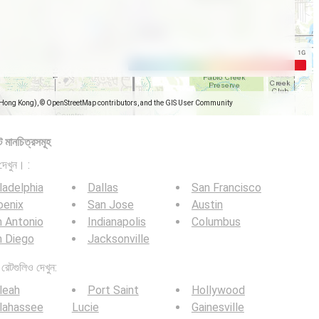
(Hong Kong), © OpenStreetMap contributors, and the GIS User Community
 মানচিত্রসমূহ
দেখুন। :
ladelphia
Dallas
San Francisco
oenix
San Jose
Austin
 Antonio
Indianapolis
Columbus
n Diego
Jacksonville
েটগুলিও দেখুন:
leah
Port Saint
Hollywood
lahassee
Lucie
Gainesville