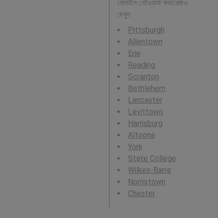
মোবাইল নেটওয়ার্ক কভারেজও
দেখুন:
Pittsburgh
Allentown
Erie
Reading
Scranton
Bethlehem
Lancaster
Levittown
Harrisburg
Altoona
York
State College
Wilkes-Barre
Norristown
Chester