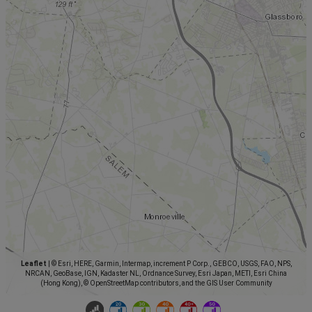
Leaflet
|
© Esri, HERE, Garmin, Intermap, increment P Corp., GEBCO, USGS, FAO, NPS,
NRCAN, GeoBase, IGN, Kadaster NL, Ordnance Survey, Esri Japan, METI, Esri China
(Hong Kong), © OpenStreetMap contributors, and the GIS User Community