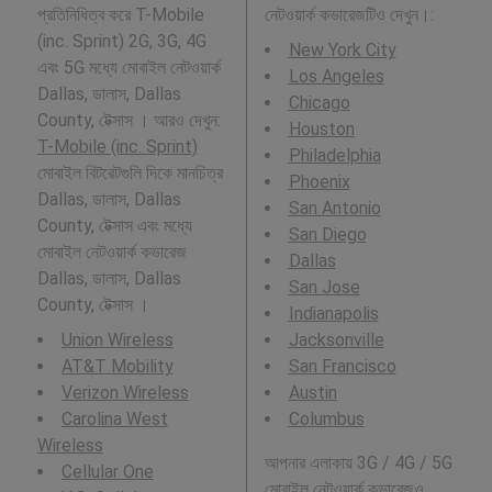
প্রতিনিধিত্ব করে T-Mobile
নেটওয়ার্ক কভারেজটিও দেখুন।:
(inc. Sprint) 2G, 3G, 4G
New York City
এবং 5G মধ্যে মোবাইল নেটওয়ার্ক
Los Angeles
Dallas, ডালাস, Dallas
Chicago
County, টেক্সাস । আরও দেখুন:
Houston
T-Mobile (inc. Sprint)
Philadelphia
মোবাইল বিটরেটগুলি দিকে মানচিত্র
Phoenix
Dallas, ডালাস, Dallas
San Antonio
County, টেক্সাস এবং মধ্যে
San Diego
মোবাইল নেটওয়ার্ক কভারেজ
Dallas
Dallas, ডালাস, Dallas
San Jose
County, টেক্সাস ।
Indianapolis
Union Wireless
Jacksonville
AT&T Mobility
San Francisco
Verizon Wireless
Austin
Carolina West
Columbus
Wireless
আপনার এলাকায় 3G / 4G / 5G
Cellular One
মোবাইল নেটওয়ার্ক কভারেজও