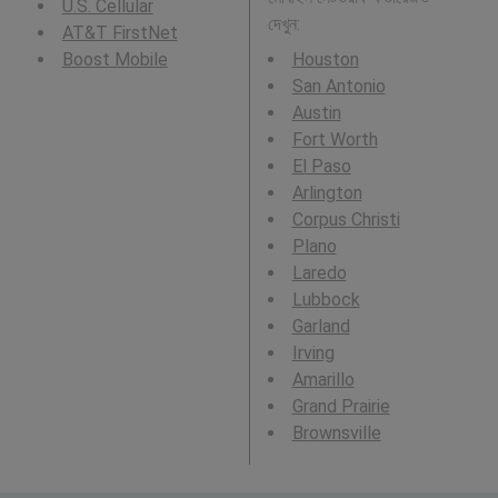
U.S. Cellular
দেখুন:
AT&T FirstNet
Boost Mobile
Houston
San Antonio
Austin
Fort Worth
El Paso
Arlington
Corpus Christi
Plano
Laredo
Lubbock
Garland
Irving
Amarillo
Grand Prairie
Brownsville