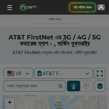
গতি পরীক্ষা করুন
পরিমাপ চলছে
AT&T FirstNet এর 3G / 4G / 5G
কভারেজ ম্যাপ - , মার্কিন যুক্তরাষ্ট্র
AT&T FirstNet সেলুলার ডেটা নেটওয়ার্ক , মার্কিন যুক্তরাষ্ট্র
US
AT&T FirstNet
+