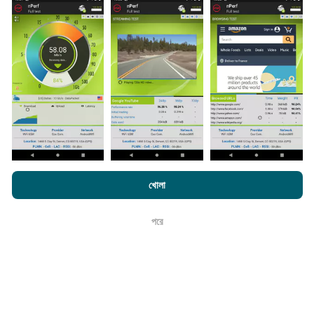
সংগ্রহ করা হয়। এগুলি সরাসরি ক্ষেত্রের মধ্যে বাস্তব পরিস্থিতিতে পরিচালিত
পরীক্ষাগুলি। যদি আপনিও এতে যুক্ত হতে চান তবে আপনাকে যা করতে হবে তা
হ'ল আপনার স্মার্টফোনটিতে এনক্রুফ অ্যাপটি ডাউনলোড করতে হবে।
সেখানে
যত বেশি ডেটা থাকবে, মানচিত্রগুলি তত বেশি বিস্তৃত হবে!
কিভাবে আপডেট করা হয়?
এনক্রফট.কম-এ ব্রাউজ করে আপনি আমাদের
গোপনীয়তা এবং কুকিজ ব্যবহার নীতি
পাশাপাশি
নেটওয়ার্ক কভারেজ মানচিত্র স্বয়ংক্রিয়ভাবে প্রতি ঘন্টা একটি বট দ্বারা আপডেট
খোলা
আমাদের number পরীক্ষা
শেষ ব্যবহারকারী লাইসেন্স চুক্তি
করা হয়। গতির মানচিত্রগুলি
প্রতি 15 মিনিটে আপডেট হয়
। ডেটা দুই বছরের
জন্য প্রদর্শিত হয়। দুই বছর পরে, পুরানো ডেটা মাসে একবার মানচিত্র থেকে
পরে
ঠিক আছে
সরানো হয়।