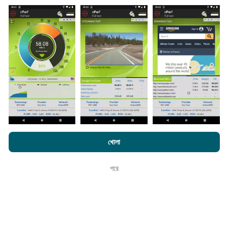
তথ্য কোথা থেকে আসে?
এনটিউফ অ্যাপ্লিকেশন ব্যবহারকারীদের দ্বারা চালিত পরীক্ষাগুলি থেকে ডেটা
সংগ্রহ করা হয়। এগুলি সরাসরি ক্ষেত্রের মধ্যে বাস্তব পরিস্থিতিতে পরিচালিত
পরীক্ষাগুলি। যদি আপনিও এতে যুক্ত হতে চান তবে আপনাকে যা করতে হবে তা
হ'ল আপনার স্মার্টফোনটিতে এনক্রুফ অ্যাপটি ডাউনলোড করতে হবে।
সেখানে
যত বেশি ডেটা থাকবে, মানচিত্রগুলি তত বেশি বিস্তৃত হবে!
এনক্রফট.কম-এ ব্রাউজ করে আপনি আমাদের
গোপনীয়তা এবং কুকিজ ব্যবহার নীতি
পাশাপাশি
খোলা
কিভাবে আপডেট করা হয়?
আমাদের number পরীক্ষা
শেষ ব্যবহারকারী লাইসেন্স চুক্তি
পরে
ঠিক আছে
নেটওয়ার্ক কভারেজ মানচিত্র স্বয়ংক্রিয়ভাবে প্রতি ঘন্টা একটি বট দ্বারা আপডেট
করা হয়। গতির মানচিত্রগুলি
প্রতি 15 মিনিটে আপডেট হয়
। ডেটা দুই বছরের
জন্য প্রদর্শিত হয়। দুই বছর পরে, পুরানো ডেটা মাসে একবার মানচিত্র থেকে
সরানো হয়।