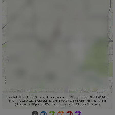
Leaflet
|
© Esri, HERE, Garmin, Intermap, increment P Corp., GEBCO, USGS, FAO, NPS,
NRCAN, GeoBase, IGN, Kadaster NL, Ordnance Survey, Esri Japan, METI, Esri China
(Hong Kong), © OpenStreetMap contributors, and the GIS User Community