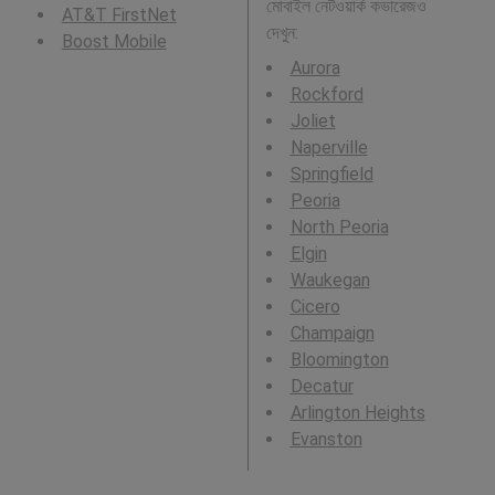
মোবাইল নেটওয়ার্ক কভারেজও
AT&T FirstNet
দেখুন:
Boost Mobile
Aurora
Rockford
Joliet
Naperville
Springfield
Peoria
North Peoria
Elgin
Waukegan
Cicero
Champaign
Bloomington
Decatur
Arlington Heights
Evanston