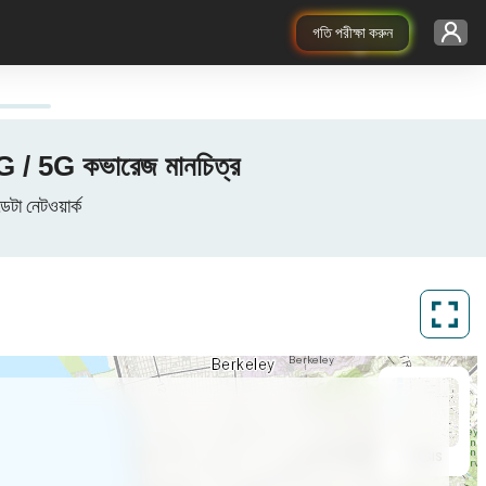
গতি পরীক্ষা করুন
/ 4G / 5G কভারেজ মানচিত্র
েটা নেটওয়ার্ক
ArcGIS