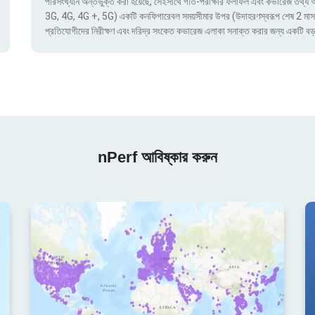
পরিসংখ্যান অন্তর্ভুক্ত করা হয়েছে, সেইসাথে গতি-পরীক্ষার ফলাফল এবং কভারেজ তথ্য অ্য
3G, 4G, 4G +, 5G) একটি কনফিগারেবল সময়সীমার উপর (উদাহরণস্বরূপ শেষ 2 মাস) দ্বার
প্রতিযোগীদের নিরীক্ষণ এবং দরিদ্র সংকেত কভারেজ এলাকা সনাক্ত করার জন্য একটি বড়
nPerf আবিষ্কার করুন