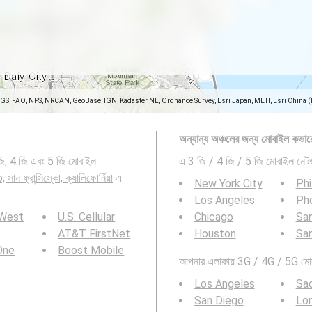
SGS, FAO, NPS, NRCAN, GeoBase, IGN, Kadaster NL, Ordnance Survey, Esri Japan, METI, Esri China 
অন্যান্য অঞ্চলের জন্য মোবাইল কভার
 জি, 4 জি এবং 5 জি মোবাইল
এ 3 জি / 4 জি / 5 জি মোবাইল নেটওয
ন ফ্রান্সিস্কো, ক্যালিফোর্নিয়া
এ
New York City
Phi
Los Angeles
Ph
 West
U.S. Cellular
Chicago
San
AT&T FirstNet
Houston
Sa
 One
Boost Mobile
আপনার এলাকায় 3G / 4G / 5G মোবাই
Los Angeles
Sa
San Diego
Lo