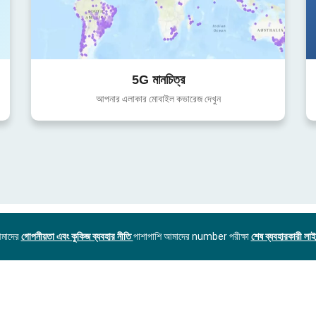
5G মানচিত্র
আপনার এলাকার মোবাইল কভারেজ দেখুন
আমাদের
গোপনীয়তা এবং কুকিজ ব্যবহার নীতি
পাশাপাশি আমাদের number পরীক্ষা
শেষ ব্যবহারকারী লাইস