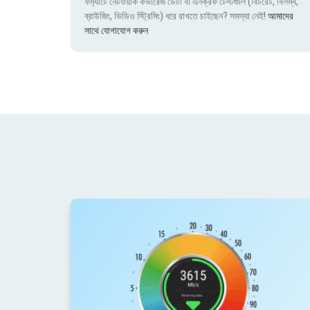
ফর্ম্যাটে নেটওয়ার্ক কভারেজ ডেটা বা এনক্রফ টেস্টগুলি (বিটরেট, বিলম্ব,
ব্রাউজিং, ভিডিও স্ট্রিমিং) ধরে রাখতে চাইছেন? সমস্যা নেই!
আমাদের
সাথে যোগাযোগ করুন