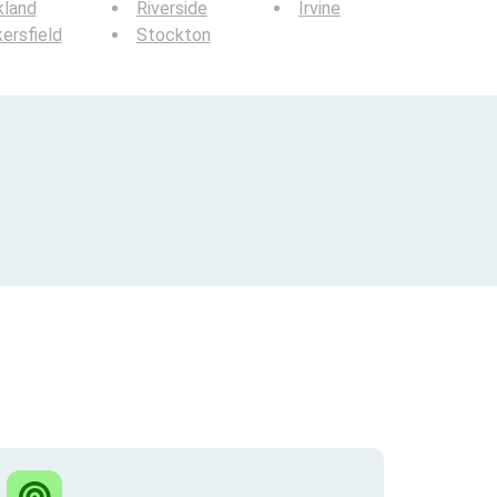
kland
Riverside
Irvine
ersfield
Stockton