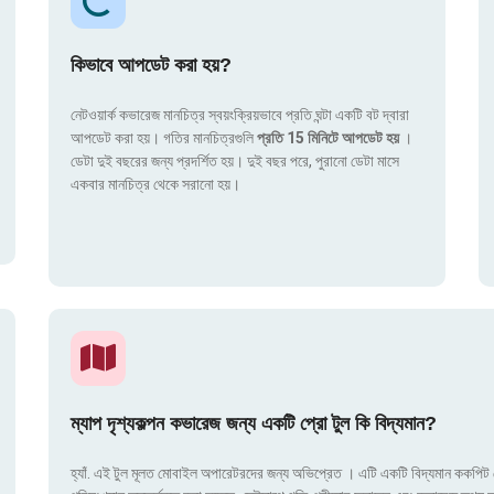
কিভাবে আপডেট করা হয়?
নেটওয়ার্ক কভারেজ মানচিত্র স্বয়ংক্রিয়ভাবে প্রতি ঘন্টা একটি বট দ্বারা
আপডেট করা হয়। গতির মানচিত্রগুলি
প্রতি 15 মিনিটে আপডেট হয়
।
ডেটা দুই বছরের জন্য প্রদর্শিত হয়। দুই বছর পরে, পুরানো ডেটা মাসে
একবার মানচিত্র থেকে সরানো হয়।
ম্যাপ দৃশ্যকল্পন কভারেজ জন্য একটি প্রো টুল কি বিদ্যমান?
হ্যাঁ. এই টুল মূলত মোবাইল অপারেটরদের জন্য অভিপ্রেত । এটি একটি বিদ্যমান ককপিট য