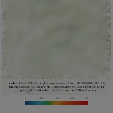
Leaflet
|
© Esri, HERE, Garmin, Intermap, increment P Corp., GEBCO, USGS, FAO, NPS,
NRCAN, GeoBase, IGN, Kadaster NL, Ordnance Survey, Esri Japan, METI, Esri China
(Hong Kong), © OpenStreetMap contributors, and the GIS User Community