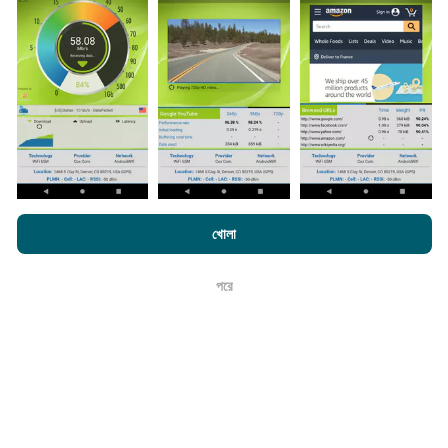
সংগ্রহ করা হয়। এগুলি সরাসরি ক্ষেত্রের মধ্যে বাস্তব পরিস্থিতিতে পরিচালিত
পরীক্ষাগুলি। যদি আপনিও এতে যুক্ত হতে চান তবে আপনাকে যা করতে হবে তা
হ'ল আপনার স্মার্টফোনটিতে এনক্রুফ অ্যাপটি ডাউনলোড করতে হবে।
সেখানে
যত বেশি ডেটা থাকবে, মানচিত্রগুলি তত বেশি বিস্তৃত হবে!
কিভাবে আপডেট করা হয়?
এনক্রফট.কম-এ ব্রাউজ করে আপনি আমাদের
গোপনীয়তা এবং কুকিজ ব্যবহার নীতি
পাশাপাশি
খোলা
আমাদের number পরীক্ষা
শেষ ব্যবহারকারী লাইসেন্স চুক্তি
নেটওয়ার্ক কভারেজ মানচিত্র স্বয়ংক্রিয়ভাবে প্রতি ঘন্টা একটি বট দ্বারা আপডেট
করা হয়। গতির মানচিত্রগুলি
প্রতি 15 মিনিটে আপডেট হয়
। ডেটা দুই বছরের
পরে
ঠিক আছে
জন্য প্রদর্শিত হয়। দুই বছর পরে, পুরানো ডেটা মাসে একবার মানচিত্র থেকে
সরানো হয়।