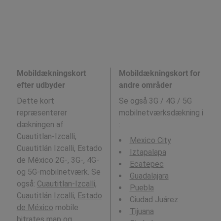
Mobildækningskort
Mobildækningskort for
efter udbyder
andre områder
Dette kort
Se også 3G / 4G / 5G
repræsenterer
mobilnetværksdækning i
dækningen af
:
Cuautitlan-Izcalli,
Mexico City
Cuautitlán Izcalli, Estado
Iztapalapa
de México 2G-, 3G-, 4G-
Ecatepec
og 5G-mobilnetværk. Se
Guadalajara
også:
Cuautitlan-Izcalli,
Puebla
Cuautitlán Izcalli, Estado
Ciudad Juárez
de México
mobile
Tijuana
bitrates map og.