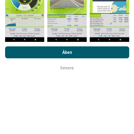
appen. Dette er tests, der udføres under reelle
forhold, direkte i marken. Hvis du også gerne vil
engagere dig, er alt hvad du skal gøre at downloade
nPerf-appen til din smartphone.
Jo flere data der er, jo
mere omfattende vil kortene være!
Ved at browse nPerf.com accepterer du vores
politik om
beskyttelse af personlige oplysninger og cookies
samt vores
Åben
nPerf-test
slutbrugerlicensaftale
.
Senere
Okay
Hvordan foretages opdateringer?
Netværksdækningskort opdateres automatisk af en
bot hver time. Hastighedskort opdateres
hvert 15.
minut
. Data vises i to år. Efter to år fjernes de ældste
data fra kortene en gang om måneden.