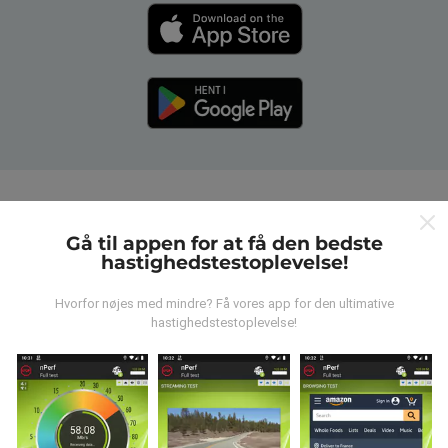
Hvordan fungerer nPerf-
Gå til appen for at få den bedste
kortene?
hastighedstestoplevelse!
Hvorfor nøjes med mindre? Få vores app for den ultimative
hastighedstestoplevelse!
Hvor kommer dataene fra?
Data indsamles fra test udført af brugere af nPerf-