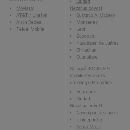
Ciudad
Movistar
Nezahualcoyotl
AT&T / Unefon
Gustavo A. Madero
Altan Redes
Monterrey
Telcel Mobile
León
Zapopan
Naucalpan de Juárez
Chihuahua
Guadalupe
Se også 3G/4G/5G-
mobilnetværkets
dækning i dit område:
Ecatepec
Ciudad
Nezahualcoyotl
Naucalpan de Juárez
Tlalnepantla
Santa María