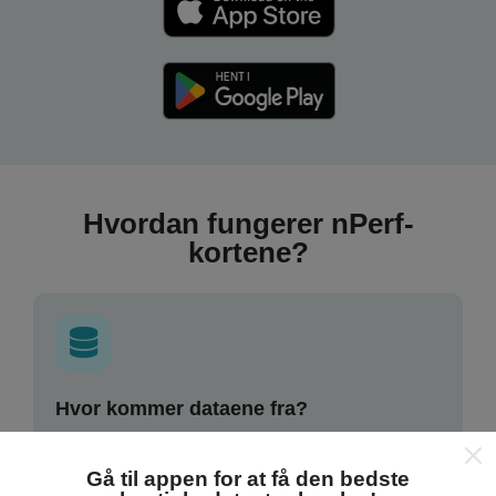
Hvordan fungerer nPerf-
kortene?
Hvor kommer dataene fra?
Data indsamles fra test udført af brugere af nPerf-
Gå til appen for at få den bedste
appen. Dette er tests, der udføres under reelle