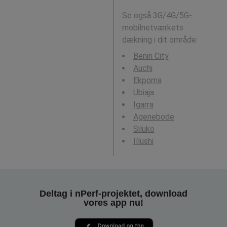
Se også 3G/4G/5G-
mobilnetværkets
dækning i dit område:
Benin City
Auchi
Ekpoma
Ubiaja
Igarra
Agenebode
Siluko
Illushi
Deltag i nPerf-projektet, download
vores app nu!