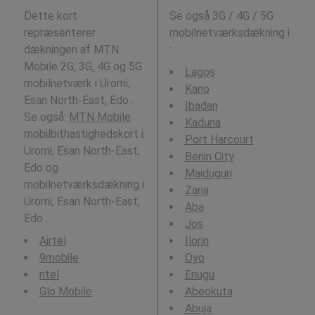
Dette kort
Se også 3G / 4G / 5G
repræsenterer
mobilnetværksdækning i
dækningen af MTN
:
Mobile 2G, 3G, 4G og 5G
Lagos
mobilnetværk i Uromi,
Kano
Esan North-East, Edo .
Ibadan
Se også:
MTN Mobile
Kaduna
mobilbithastighedskort i
Port Harcourt
Uromi, Esan North-East,
Benin City
Edo og
Maiduguri
mobilnetværksdækning i
Zaria
Uromi, Esan North-East,
Aba
Edo .
Jos
Airtel
Ilorin
9mobile
Oyo
ntel
Enugu
Glo Mobile
Abeokuta
Abuja