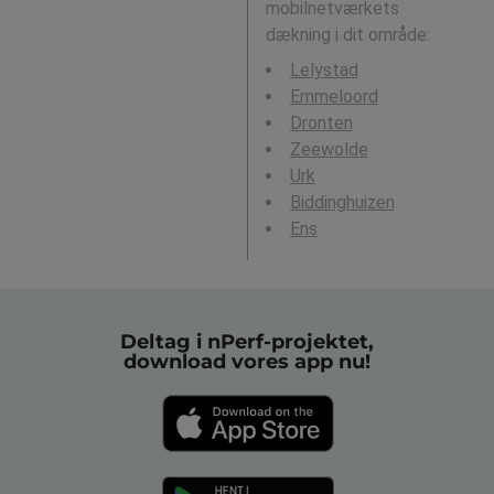
mobilnetværkets
dækning i dit område:
Lelystad
Emmeloord
Dronten
Zeewolde
Urk
Biddinghuizen
Ens
Deltag i nPerf-projektet,
download vores app nu!