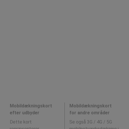
Mobildækningskort
Mobildækningskort
efter udbyder
for andre områder
Dette kort
Se også 3G / 4G / 5G
repræsenterer
mobilnetværksdækning i