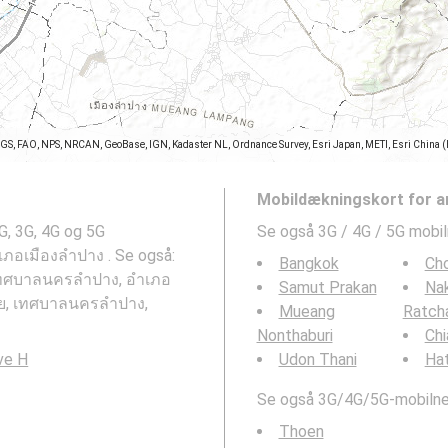
SGS, FAO, NPS, NRCAN, GeoBase, IGN, Kadaster NL, Ordnance Survey, Esri Japan, METI, Esri China 
Mobildækningskort for a
G, 3G, 4G og 5G
Se også 3G / 4G / 5G mobi
เภอเมืองลำปาง . Se også:
Bangkok
Cho
, เทศบาลนครลำปาง, อำเภอ
Samut Prakan
Na
ชัย, เทศบาลนครลำปาง,
Mueang
Ratch
Nonthaburi
Chi
ve H
Udon Thani
Hat
Se også 3G/4G/5G-mobilnet
Thoen