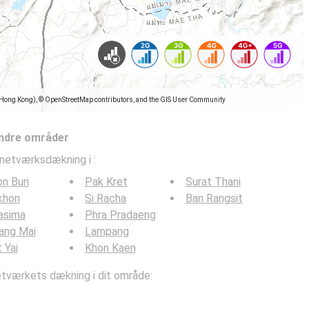
(Hong Kong), © OpenStreetMap contributors, and the GIS User Community
ndre områder
lnetværksdækning i
:
n Buri
Pak Kret
Surat Thani
khon
Si Racha
Ban Rangsit
asima
Phra Pradaeng
ang Mai
Lampang
 Yai
Khon Kaen
værkets dækning i dit område: