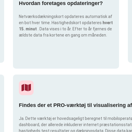
Hvordan foretages opdateringer?
Netværksdækningskort opdateres automatisk af
en bot hver time. Hastighedskort opdateres
hvert
15. minut
. Data vises i to år. Efter to år fjernes de
ældste data fra kortene en gang om måneden.
Findes der et PRO-værktøj til visualisering 
Ja. Dette værktøj er hovedsageligt beregnet til mobiloperatør
dashboard, der allerede inkluderer internet præstationsstatis
hastigheds test resultater og dækningsdata. Disse data kan 