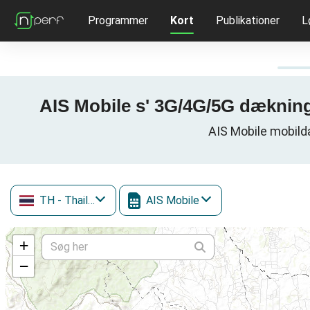
Programmer
Kort
Publikationer
L
AIS Mobile s' 3G/4G/5G dækning
AIS Mobile mobild
TH
- Thailand
AIS Mobile
+
−