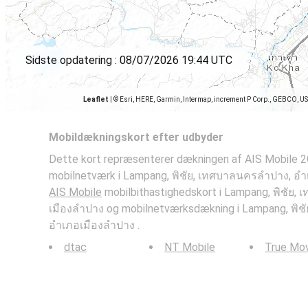
Sidste opdatering :
08/07/2026 19:44 UTC
Leaflet
|
© Esri, HERE, Garmin, Intermap, increment P Corp., GEBCO, U
Mobildækningskort efter udbyder
Dette kort repræsenterer dækningen af AIS Mobile 2
mobilnetværk i Lampang, พิชัย, เทศบาลนครลำปาง, อำ
AIS Mobile
mobilbithastighedskort i Lampang, พิชัย
เมืองลำปาง og mobilnetværksdækning i Lampang, พิ
อำเภอเมืองลำปาง .
dtac
NT Mobile
True Mo