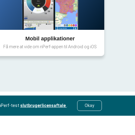
Mobil applikationer
Få mere at vide om nPerf-appen til Android og iOS
nPerf-test
slutbrugerlicensaftale
.
Okay