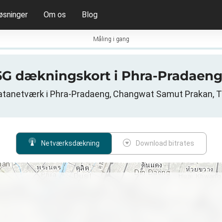
øsninger
Om os
Blog
Måling i gang
 5G dækningskort i Phra-Pradaeng
atanetværk i Phra-Pradaeng, Changwat Samut Prakan, T
Netværksdækning
Download bitrates