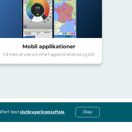
Mobil applikationer
Få mere at vide om nPerf-appen til Android og iOS
nPerf-test
slutbrugerlicensaftale
.
Okay