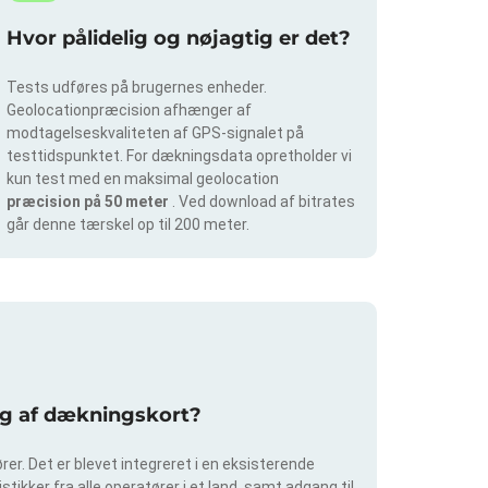
Hvor pålidelig og nøjagtig er det?
Tests udføres på brugernes enheder.
Geolocationpræcision afhænger af
modtagelseskvaliteten af GPS-signalet på
testtidspunktet. For dækningsdata opretholder vi
kun test med en maksimal geolocation
præcision på 50 meter
. Ved download af bitrates
går denne tærskel op til 200 meter.
ing af dækningskort?
er. Det er blevet integreret i en eksisterende
tikker fra alle operatører i et land, samt adgang til