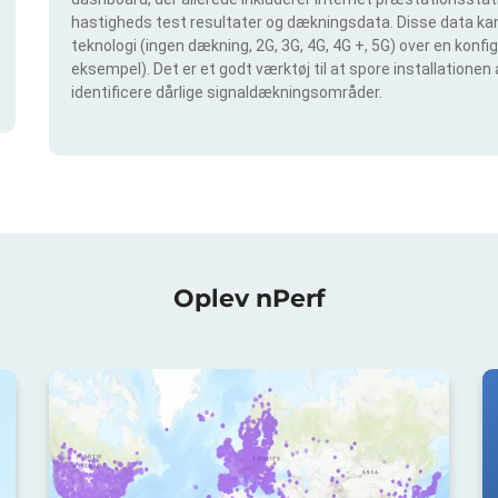
hastigheds test resultater og dækningsdata. Disse data kan 
teknologi (ingen dækning, 2G, 3G, 4G, 4G +, 5G) over en konf
eksempel). Det er et godt værktøj til at spore installationen
identificere dårlige signaldækningsområder.
Oplev nPerf