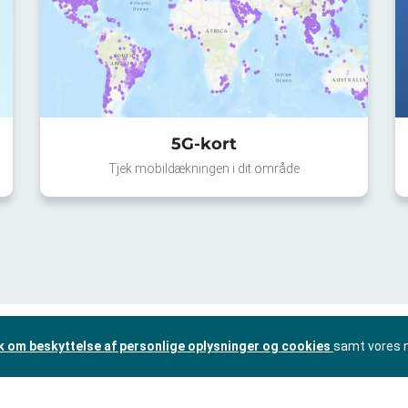
5G-kort
Tjek mobildækningen i dit område
ik om beskyttelse af personlige oplysninger og cookies
samt vores 