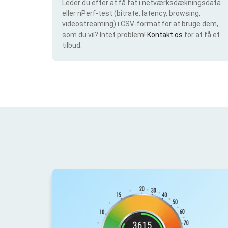
Leder du efter at få fat i netværksdækningsdata
eller nPerf-test (bitrate, latency, browsing,
videostreaming) i CSV-format for at bruge dem,
som du vil? Intet problem!
Kontakt os
for at få et
tilbud.