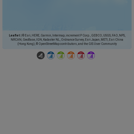
Leaflet
|
© Esri, HERE, Garmin, Intermap, increment P Corp., GEBCO, USGS, FAO, NPS,
NRCAN, GeoBase, IGN, Kadaster NL, Ordnance Survey, Esri Japan, METI, Esri China
(Hong Kong), © OpenStreetMap contributors, and the GIS User Community