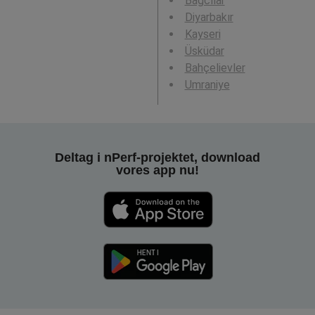
Bağcılar
Diyarbakır
Kayseri
Üsküdar
Bahçelievler
Umraniye
Deltag i nPerf-projektet, download
vores app nu!