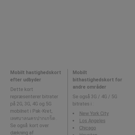
Mobilt hastighedskort
Mobilt
efter udbyder
bithastighedskort for
andre områder
Dette kort
repræsenterer bitrater
Se også 3G / 4G / 5G
på 2G, 3G, 4G og 5G
bitrates i
:
mobilnet i Pak-Kret,
New York City
เทศบาลนครปากเกร็ด .
Los Angeles
Se også: kort over
Chicago
dækning af