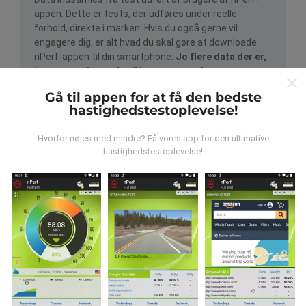
appen. Dette er tests, der udføres under reelle
forhold, direkte i marken. Hvis du også gerne vil
engagere dig, er alt hvad du skal gøre at downloade
nPerf-appen til din smartphone.
Jo flere data der er,
jo mere omfattende vil kortene være!
Gå til appen for at få den bedste
hastighedstestoplevelse!
Hvorfor nøjes med mindre? Få vores app for den ultimative
hastighedstestoplevelse!
Hvordan foretages opdateringer?
Netværksdækningskort opdateres automatisk af en
bot hver time. Hastighedskort opdateres
hvert 15.
minut
. Data vises i to år. Efter to år fjernes de ældste
data fra kortene en gang om måneden.