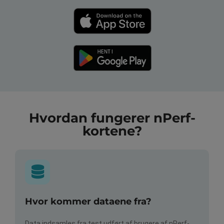
Hvordan fungerer nPerf-
kortene?
Hvor kommer dataene fra?
Data indsamles fra test udført af brugere af nPerf-