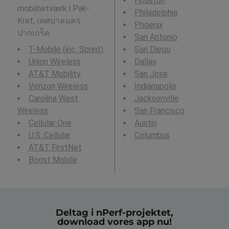
Houston
mobilnetværk i Pak-
Philadelphia
Kret, เทศบาลนคร
Phoenix
ปากเกร็ด .
San Antonio
T-Mobile (inc. Sprint)
San Diego
Union Wireless
Dallas
AT&T Mobility
San Jose
Verizon Wireless
Indianapolis
Carolina West
Jacksonville
Wireless
San Francisco
Cellular One
Austin
U.S. Cellular
Columbus
AT&T FirstNet
Boost Mobile
Deltag i nPerf-projektet,
download vores app nu!