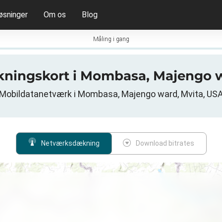
øsninger
Om os
Blog
Måling i gang
ækningskort i Mombasa, Majengo w
Mobildatanetværk i Mombasa, Majengo ward, Mvita, US
Netværksdækning
Download bitrates