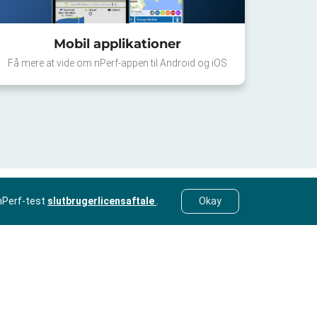
Mobil applikationer
Få mere at vide om nPerf-appen til Android og iOS
nPerf-test
slutbrugerlicensaftale
.
Okay