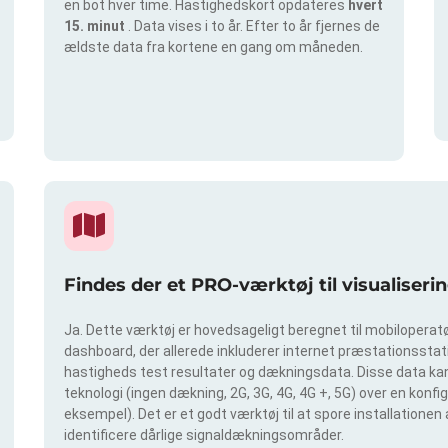
en bot hver time. Hastighedskort opdateres
hvert
15. minut
. Data vises i to år. Efter to år fjernes de
ældste data fra kortene en gang om måneden.
Findes der et PRO-værktøj til visualiser
Ja. Dette værktøj er hovedsageligt beregnet til mobiloperatør
dashboard, der allerede inkluderer internet præstationsstatis
hastigheds test resultater og dækningsdata. Disse data kan 
teknologi (ingen dækning, 2G, 3G, 4G, 4G +, 5G) over en konf
eksempel). Det er et godt værktøj til at spore installationen
identificere dårlige signaldækningsområder.