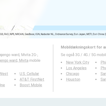
SGS, FAO, NPS, NRCAN, GeoBase, IGN, Kadaster NL, Ordnance Survey, Esri Japan, METI, Esri China 
Mobildækningskort for a
jengo ward, Mvita 2G-,
Se også 3G / 4G / 5G mobi
engo ward, Mvita
mobile
New York City
Phi
Los Angeles
Ph
 West
U.S. Cellular
Chicago
San
AT&T FirstNet
Houston
Sa
 One
Boost Mobile