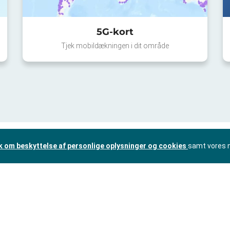
5G-kort
Tjek mobildækningen i dit område
ik om beskyttelse af personlige oplysninger og cookies
samt vores 