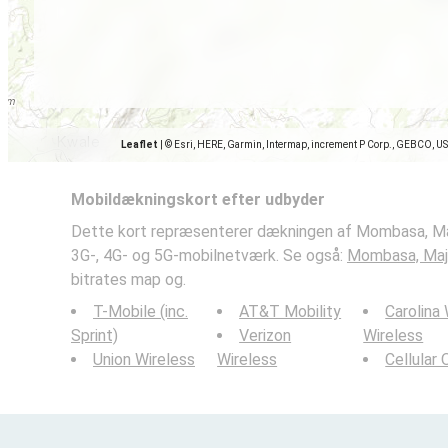
Leaflet
|
© Esri, HERE, Garmin, Intermap, increment P Corp., GEBCO, U
Mobildækningskort efter udbyder
Dette kort repræsenterer dækningen af Mombasa, Ma
3G-, 4G- og 5G-mobilnetværk. Se også:
Mombasa, Maj
bitrates map og.
T-Mobile (inc.
AT&T Mobility
Carolina
Sprint)
Verizon
Wireless
Union Wireless
Wireless
Cellular