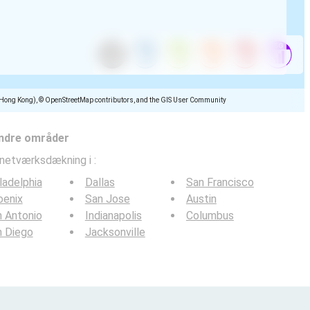
(Hong Kong), © OpenStreetMap contributors, and the GIS User Community
ndre områder
lnetværksdækning i
:
ladelphia
Dallas
San Francisco
oenix
San Jose
Austin
 Antonio
Indianapolis
Columbus
n Diego
Jacksonville