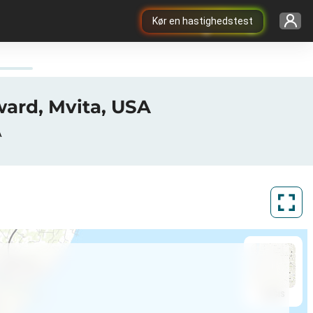
Kør en hastighedstest
ard, Mvita, USA
A
ArcGIS