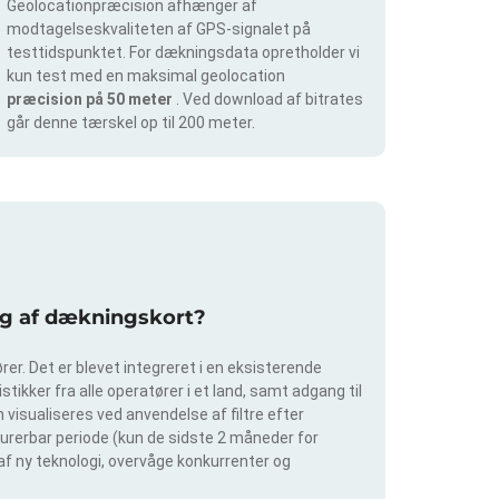
Geolocationpræcision afhænger af
modtagelseskvaliteten af GPS-signalet på
testtidspunktet. For dækningsdata opretholder vi
kun test med en maksimal geolocation
præcision på 50 meter
. Ved download af bitrates
går denne tærskel op til 200 meter.
ing af dækningskort?
er. Det er blevet integreret i en eksisterende
tikker fra alle operatører i et land, samt adgang til
visualiseres ved anvendelse af filtre efter
igurerbar periode (kun de sidste 2 måneder for
 af ny teknologi, overvåge konkurrenter og