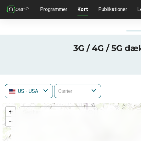
Programmer
Kort
Publikationer
L
3G / 4G / 5G d
US
- USA
+
−