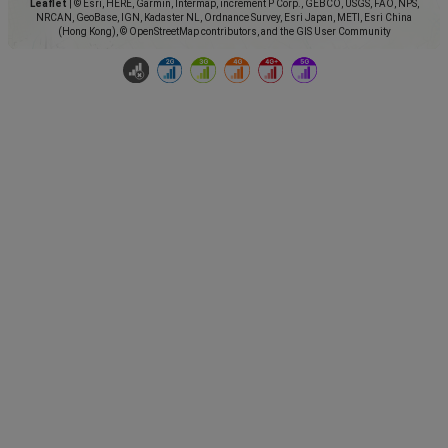
Leaflet
|
© Esri, HERE, Garmin, Intermap, increment P Corp., GEBCO, USGS, FAO, NPS,
NRCAN, GeoBase, IGN, Kadaster NL, Ordnance Survey, Esri Japan, METI, Esri China
(Hong Kong), © OpenStreetMap contributors, and the GIS User Community