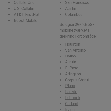
Cellular One
San Francisco
U.S. Cellular
Austin
AT&T FirstNet
Columbus
Boost Mobile
Se også 3G/4G/5G-
mobilnetværkets
dækning i dit område:
Houston
San Antonio
Dallas
Austin
El Paso
Arlington
Corpus Christi
Plano
Laredo
Lubbock
Garland
Irving