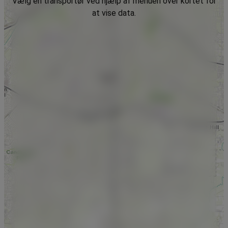
Vælg en transportør ved hjælp af menuen over kortet for
at vise data.