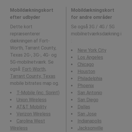
Mobildækningskort
Mobildækningskort
efter udbyder
for andre områder
Dette kort
Se også 3G / 4G / 5G
repræsenterer
mobilnetværksdækning i
dækningen af Fort-
:
Worth, Tarrant County,
New York City
Texas 2G-, 3G-, 4G- og
Los Angeles
5G-mobilnetværk. Se
Chicago
også:
Fort-Worth,
Houston
Tarrant County, Texas
Philadelphia
mobile bitrates map og.
Phoenix
T-Mobile (inc. Sprint)
San Antonio
Union Wireless
San Diego
AT&T Mobility
Dallas
Verizon Wireless
San Jose
Carolina West
Indianapolis
Wireless
Jacksonville