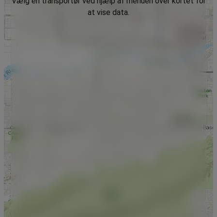
Vælg en transportør ved hjælp af menuen over kortet for
at vise data.