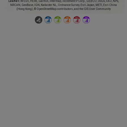
Leaflet
|
© Esri, HERE, Garmin, Intermap, increment P Corp., GEBCO, USGS, FAO, NPS,
NRCAN, GeoBase, IGN, Kadaster NL, Ordnance Survey, Esri Japan, METI, Esri China
(Hong Kong), © OpenStreetMap contributors, and the GIS User Community