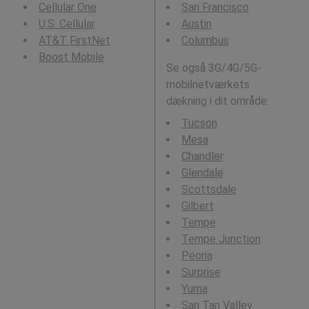
Cellular One
San Francisco
U.S. Cellular
Austin
AT&T FirstNet
Columbus
Boost Mobile
Se også 3G/4G/5G-
mobilnetværkets
dækning i dit område:
Tucson
Mesa
Chandler
Glendale
Scottsdale
Gilbert
Tempe
Tempe Junction
Peoria
Surprise
Yuma
San Tan Valley