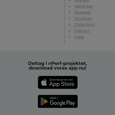
Anaheim
Santa Ana
Riverside
Stockton
Chula Vista
Fremont
Irvine
Deltag i nPerf-projektet,
download vores app nu!