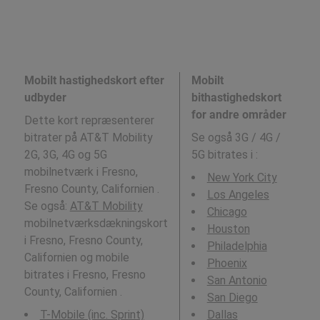
Mobilt hastighedskort efter
Mobilt
udbyder
bithastighedskort
for andre områder
Dette kort repræsenterer
bitrater på AT&T Mobility
Se også 3G / 4G /
2G, 3G, 4G og 5G
5G bitrates i
:
mobilnetværk i Fresno,
New York City
Fresno County, Californien .
Los Angeles
Se også:
AT&T Mobility
Chicago
mobilnetværksdækningskort
Houston
i Fresno, Fresno County,
Philadelphia
Californien og mobile
Phoenix
bitrates i Fresno, Fresno
San Antonio
County, Californien .
San Diego
T-Mobile (inc. Sprint)
Dallas