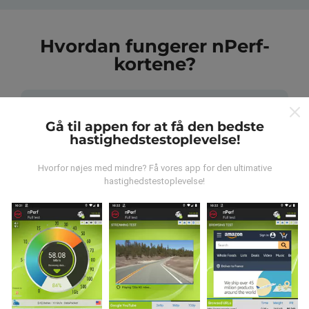
Hvordan fungerer nPerf-
kortene?
Gå til appen for at få den bedste
hastighedstestoplevelse!
Hvor kommer dataene fra?
Hvorfor nøjes med mindre? Få vores app for den ultimative
hastighedstestoplevelse!
Data indsamles fra test udført af brugere af nPerf-
appen. Dette er tests, der udføres under reelle
forhold, direkte i marken. Hvis du også gerne vil
engagere dig, er alt hvad du skal gøre at downloade
nPerf-appen til din smartphone.
Jo flere data der er, jo
mere omfattende vil kortene være!