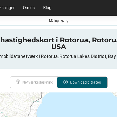
øsninger
Om os
Blog
Måling i gang
thastighedskort i Rotorua, Rotorua
USA
mobildatanetværk i Rotorua, Rotorua Lakes District, Bay 
Netværksdækning
Download bitrates