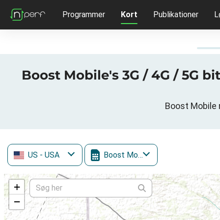
Programmer
Kort
Publikationer
L
Boost Mobile's 3G / 4G / 5G bi
Boost Mobile 
US
- USA
Boost Mobile
+
−