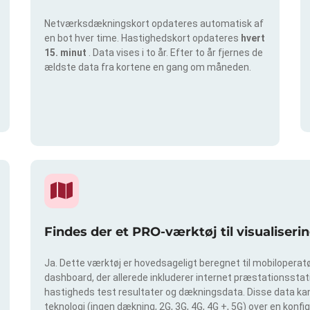
Netværksdækningskort opdateres automatisk af
en bot hver time. Hastighedskort opdateres
hvert
15. minut
. Data vises i to år. Efter to år fjernes de
ældste data fra kortene en gang om måneden.
Findes der et PRO-værktøj til visualiser
Ja. Dette værktøj er hovedsageligt beregnet til mobiloperatør
dashboard, der allerede inkluderer internet præstationsstatis
hastigheds test resultater og dækningsdata. Disse data kan 
teknologi (ingen dækning, 2G, 3G, 4G, 4G +, 5G) over en konf