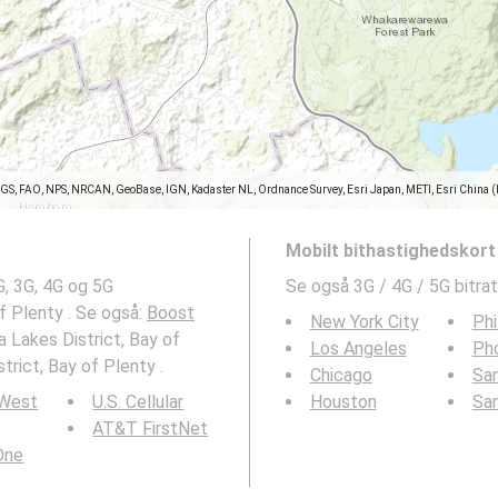
SGS, FAO, NPS, NRCAN, GeoBase, IGN, Kadaster NL, Ordnance Survey, Esri Japan, METI, Esri China 
Mobilt bithastighedskort
G, 3G, 4G og 5G
Se også 3G / 4G / 5G bitrat
f Plenty . Se også:
Boost
New York City
Phi
 Lakes District, Bay of
Los Angeles
Ph
trict, Bay of Plenty .
Chicago
San
 West
U.S. Cellular
Houston
Sa
AT&T FirstNet
 One