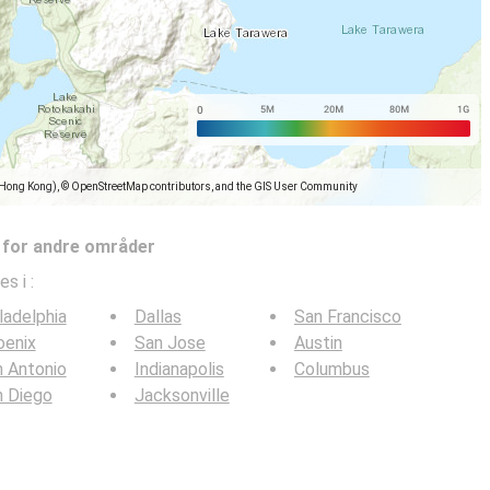
(Hong Kong), © OpenStreetMap contributors, and the GIS User Community
 for andre områder
es i
:
ladelphia
Dallas
San Francisco
oenix
San Jose
Austin
 Antonio
Indianapolis
Columbus
n Diego
Jacksonville