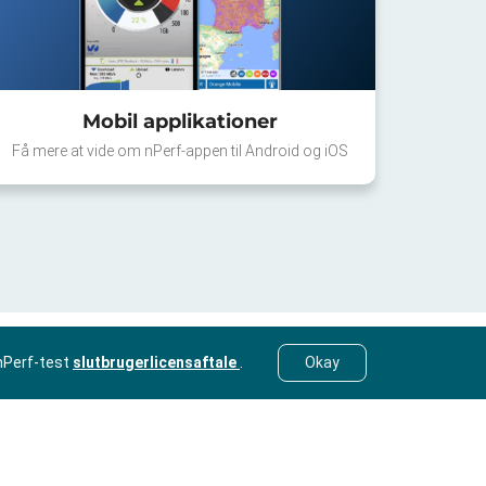
Mobil applikationer
Få mere at vide om nPerf-appen til Android og iOS
nPerf-test
slutbrugerlicensaftale
.
Okay