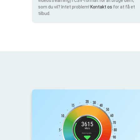
videostreaming) i CSV-format for at bruge dem,
som du vil? Intet problem!
Kontakt os
for at få et
tilbud.