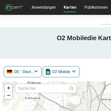
Anwendungen
Karten
Publikationen
O2 Mobiledie Kar
DE
- Deutschland
O2 Mobile
+
−