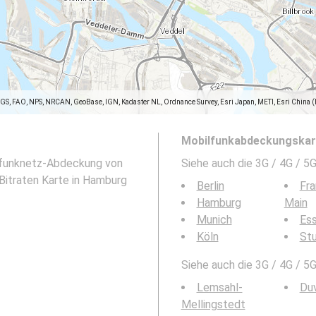
SGS, FAO, NPS, NRCAN, GeoBase, IGN, Kadaster NL, Ordnance Survey, Esri Japan, METI, Esri China 
Mobilfunkabdeckungskart
ilfunknetz-Abdeckung von
Siehe auch die 3G / 4G / 
Bitraten Karte in Hamburg
Berlin
Fra
Hamburg
Main
Munich
Es
Köln
Stu
Siehe auch die 3G / 4G / 5
Lemsahl-
Du
Mellingstedt