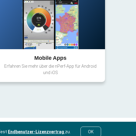
Mobile Apps
Erfahren Sie mehr über die nPerf-App für Android
und iOS
Test
Endbenutzer-Lizenzvertrag
zu.
OK