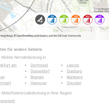
(Hong Kong), © OpenStreetMap contributors, and the GIS User Community
en für andere Gebiete
5G Mobile Netzabdeckung in
:
nkfurt am
Dortmund
Leipzig
Düsseldorf
Duisburg
sen
Bremen
Nürnberg
ttgart
Hannover
Dresden
G-Mobilfunknetzabdeckung in Ihrer Region:
venstedt