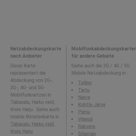
Netzabdeckungskarte
Mobilfunkabdeckungskarte
nach Anbieter
für andere Gebiete
Diese Karte
Siehe auch die 3G / 4G / 5G
repräsentiert die
Mobile Netzabdeckung in
:
Abdeckung von 2G-,
Tallinn
3G-, 4G- und 5G-
Tartu
Mobilfunknetzen in
Narva
Tabasalu, Harku vald,
Kohtla-Järve
Kreis Harju . Siehe auch:
Pärnu
mobile Bitratenkarte in
Viljandi
Tabasalu, Harku vald,
Rakvere
Kreis Harju
.
Sillamäe