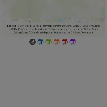
Leaflet
|
© Esri, HERE, Garmin, Intermap, increment P Corp., GEBCO, USGS, FAO, NPS,
NRCAN, GeoBase, IGN, Kadaster NL, Ordnance Survey, Esri Japan, METI, Esri China
(Hong Kong), © OpenStreetMap contributors, and the GIS User Community