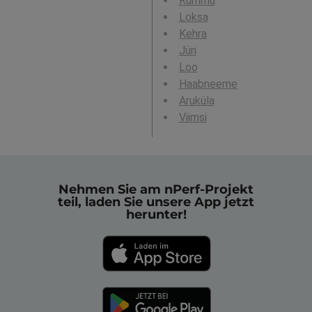
Rummu
Loksa
Kehra
Jüri
Loo
Haabneeme
Aruküla
Viimsi
Nehmen Sie am nPerf-Projekt
teil, laden Sie unsere App jetzt
herunter!