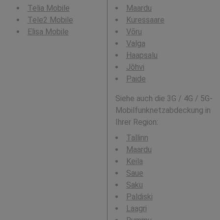
Telia Mobile
Maardu
Tele2 Mobile
Kuressaare
Elisa Mobile
Võru
Valga
Haapsalu
Jõhvi
Paide
Siehe auch die 3G / 4G / 5G-
Mobilfunknetzabdeckung in
Ihrer Region:
Tallinn
Maardu
Keila
Saue
Saku
Paldiski
Laagri