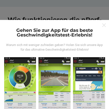
Wie funktionieren die nPerf-
Karten?
Gehen Sie zur App für das beste
Geschwindigkeitstest-Erlebnis!
Warum sich mit weniger zufrieden geben? Holen Sie sich unsere App
für das ultimative Geschwindigkeitstest-Erlebnis!
Wo kommen die Daten her?
Die Daten werden aus Tests gesammelt, die von
Benutzern der nPerf App durchgeführt wurden. Dies
sind Tests, die unter realen Bedingungen direkt im
Feld durchgeführt werden. Wenn Sie auch mitmachen
möchten, einfach die nPerf App auf Ihrem
Smartphone laden.
Je mehr Daten gesammelt
werden, desto umfangreicher werden die Karten!