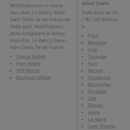
άλλες ζώνες
Mobilfunknetzen in Aulnay-
sous-Bois, Le Raincy, Seine-
Siehe auch die 3G
Saint-Denis, Île-de-France dar.
/ 4G / 5G Bitraten
Siehe auch: Mobilfunknetz-
in
:
Abdeckungskarte in Aulnay-
Paris
sous-Bois, Le Raincy, Seine-
Marseille
Saint-Denis, Île-de-France .
Lyon
Orange Mobile
Toulouse
Free Mobile
Nice
SFR Mobile
Nantes
Bouygues Mobile
Strasbourg
Montpellier
Bordeaux
Lille
Rennes
Reims
Le Havre
Saint-Étienne