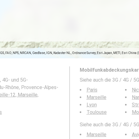
SGS, FAO, NPS, NRCAN, GeoBase, IGN, Kadaster NL, Ordnance Survey, Esri Japan, METI, Esri China 
Mobilfunkabdeckungskart
, 4G- und 5G-
Siehe auch die 3G / 4G / 
-du-Rhône, Provence-Alpes-
Paris
Ni
ille-12, Marseille,
Marseille
Na
Lyon
St
s
Toulouse
Mon
Siehe auch die 3G / 4G / 5
Marseille
Av