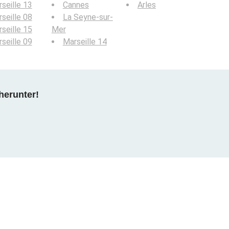
seille 13
Cannes
Arles
seille 08
La Seyne-sur-
seille 15
Mer
seille 09
Marseille 14
herunter!