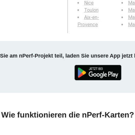
Nice
Mar
Toulon
Mar
Aix-en-
Mar
Provence
Mar
ie am nPerf-Projekt teil, laden Sie unsere App jetzt 
Wie funktionieren die nPerf-Karten?