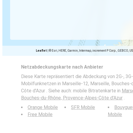
Leaflet
|
© Esri, HERE, Garmin, Intermap, increment P Corp., GEBCO, U
Netzabdeckungskarte nach Anbieter
Diese Karte repräsentiert die Abdeckung von 2G-, 3G-
Mobilfunknetzen in Marseille-12, Marseille, Bouches
Côte d'Azur . Siehe auch: mobile Bitratenkarte in
Marse
Bouches-du-Rhône, Provence-Alpes-Côte d'Azur
.
Orange Mobile
SFR Mobile
Bouygue
Free Mobile
Mobile