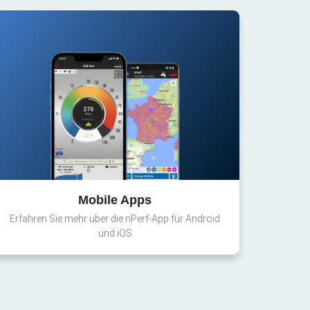
Mobile Apps
Erfahren Sie mehr über die nPerf-App für Android
und iOS