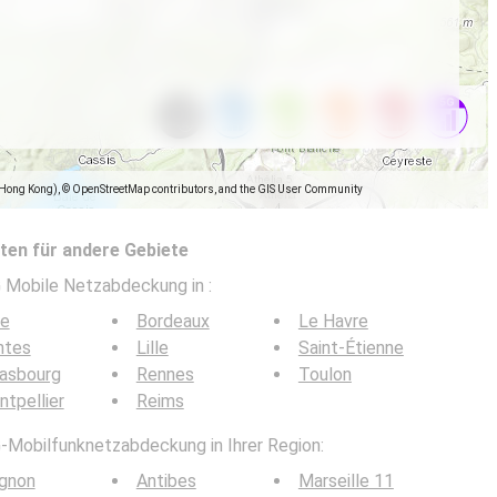
(Hong Kong), © OpenStreetMap contributors, and the GIS User Community
en für andere Gebiete
5G Mobile Netzabdeckung in
:
ce
Bordeaux
Le Havre
ntes
Lille
Saint-Étienne
rasbourg
Rennes
Toulon
tpellier
Reims
G-Mobilfunknetzabdeckung in Ihrer Region:
ignon
Antibes
Marseille 11