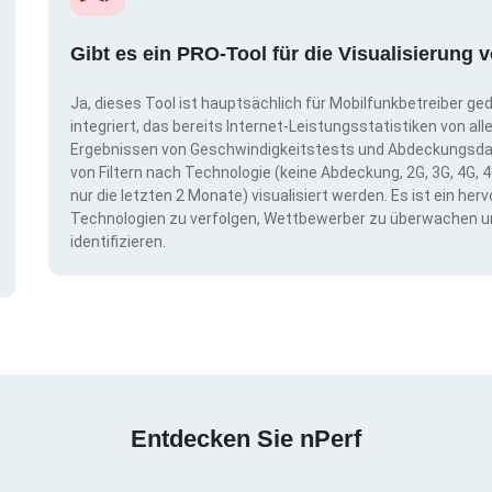
Gibt es ein PRO-Tool für die Visualisierun
Ja, dieses Tool ist hauptsächlich für Mobilfunkbetreiber ge
integriert, das bereits Internet-Leistungsstatistiken von a
Ergebnissen von Geschwindigkeitstests und Abdeckungsda
von Filtern nach Technologie (keine Abdeckung, 2G, 3G, 4G, 4
nur die letzten 2 Monate) visualisiert werden. Es ist ein h
Technologien zu verfolgen, Wettbewerber zu überwachen u
identifizieren.
Entdecken Sie nPerf