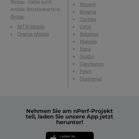
Bissau . Siehe auch:
Bissorã
mobile Bitratenkarte in
Bolama
Bissau
.
Cacheu
MTN Mobile
Catió
Orange Mobile
Bubaque
Mansôa
Buba
Quebo
Canchungo
Farim
Quinhámel
Nehmen Sie am nPerf-Projekt
teil, laden Sie unsere App jetzt
herunter!