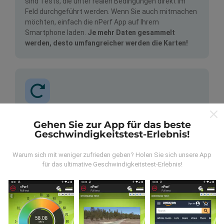
sind Tests, die unter realen Bedingungen direkt im
Feld durchgeführt werden. Wenn Sie auch mitmachen
möchten, einfach die nPerf App auf Ihrem
Smartphone laden.
Je mehr Daten gesammelt
werden, desto umfangreicher werden die Karten!
Wie werden Updates gemacht?
Gehen Sie zur App für das beste
Geschwindigkeitstest-Erlebnis!
Netzwerkabdeckungskarten werden automatisch
jede Stunde von einem Bot aktualisiert.
Warum sich mit weniger zufrieden geben? Holen Sie sich unsere App
Geschwindigkeitskarten werden
alle 15 Minuten
für das ultimative Geschwindigkeitstest-Erlebnis!
aktualisiert
. Die Daten werden für zwei Jahre
angezeigt. Nach zwei Jahren werden die ältesten
Daten einmal im Monat von den Karten entfernt.