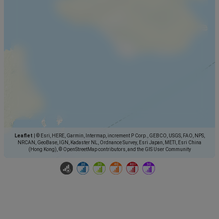
Leaflet
|
© Esri, HERE, Garmin, Intermap, increment P Corp., GEBCO, USGS, FAO, NPS,
NRCAN, GeoBase, IGN, Kadaster NL, Ordnance Survey, Esri Japan, METI, Esri China
(Hong Kong), © OpenStreetMap contributors, and the GIS User Community