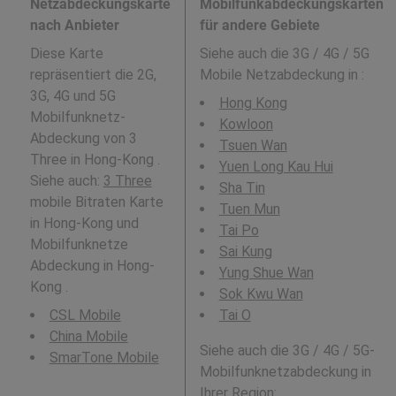
Netzabdeckungskarte
Mobilfunkabdeckungskarten
nach Anbieter
für andere Gebiete
Diese Karte
Siehe auch die 3G / 4G / 5G
repräsentiert die 2G,
Mobile Netzabdeckung in
:
3G, 4G und 5G
Hong Kong
Mobilfunknetz-
Kowloon
Abdeckung von 3
Tsuen Wan
Three in Hong-Kong .
Yuen Long Kau Hui
Siehe auch:
3 Three
Sha Tin
mobile Bitraten Karte
Tuen Mun
in Hong-Kong und
Tai Po
Mobilfunknetze
Sai Kung
Abdeckung in Hong-
Yung Shue Wan
Kong .
Sok Kwu Wan
CSL Mobile
Tai O
China Mobile
Siehe auch die 3G / 4G / 5G-
SmarTone Mobile
Mobilfunknetzabdeckung in
Ihrer Region: