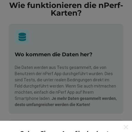
Wie funktionieren die nPerf-
Karten?
Wo kommen die Daten her?
Die Daten werden aus Tests gesammelt, die von
Benutzern der nPerf App durchgeführt wurden. Dies
sind Tests, die unter realen Bedingungen direkt im
Feld durchgeführt werden. Wenn Sie auch mitmachen
möchten, einfach die nPerf App auf Ihrem
Smartphone laden.
Je mehr Daten gesammelt werden,
desto umfangreicher werden die Karten!