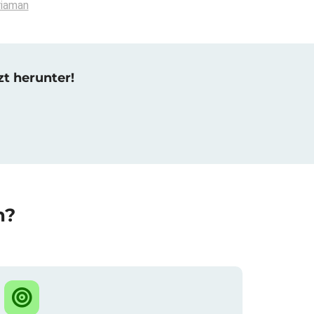
riaman
zt herunter!
n?