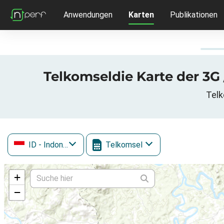
Anwendungen
Karten
Publikationen
Telkomseldie Karte der 3G
Telk
ID
- Indonesien
Telkomsel
+
−