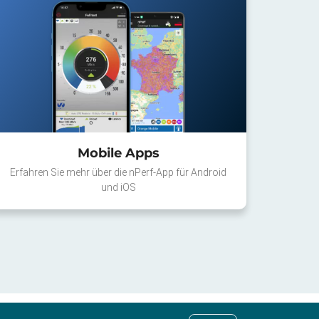
Mobile Apps
Erfahren Sie mehr über die nPerf-App für Android
und iOS