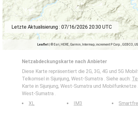
Letzte Aktualisierung :
07/16/2026 20:30 UTC
Leaflet
|
© Esri, HERE, Garmin, Intermap, increment P Corp., GEBCO, U
Netzabdeckungskarte nach Anbieter
Diese Karte repräsentiert die 2G, 3G, 4G und 5G Mob
Telkomsel in Sijunjung, West-Sumatra . Siehe auch:
Te
Karte in Sijunjung, West-Sumatra und Mobilfunknetze 
West-Sumatra .
XL
IM3
Smartfr