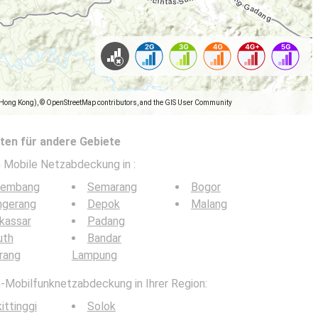
(Hong Kong), © OpenStreetMap contributors, and the GIS User Community
en für andere Gebiete
5G Mobile Netzabdeckung in
:
lembang
Semarang
Bogor
ngerang
Depok
Malang
kassar
Padang
uth
Bandar
rang
Lampung
G-Mobilfunknetzabdeckung in Ihrer Region:
ittinggi
Solok