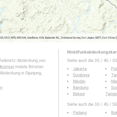
SGS, FAO, NPS, NRCAN, GeoBase, IGN, Kadaster NL, Ordnance Survey, Esri Japan, METI, Esri China 
Mobilfunkabdeckungskart
ilfunknetz-Abdeckung von
Siehe auch die 3G / 4G / 
lkomsel
mobile Bitraten
Jakarta
Pa
Abdeckung in Sijunjung,
Surabaya
Ta
Medan
Ma
en
Bandung
So
Bekasi
Tange
Siehe auch die 3G / 4G / 5
Padang
Buk