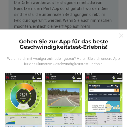
Die Daten werden aus Tests gesammelt, die von
Benutzern der nPerf App durchgeführt wurden. Dies
sind Tests, die unter realen Bedingungen direkt im
Feld durchgeführt werden. Wenn Sie auch mitmachen
möchten, einfach die nPerf App auf Ihrem
Smartphone laden.
Je mehr Daten gesammelt
werden, desto umfangreicher werden die Karten!
Gehen Sie zur App für das beste
Geschwindigkeitstest-Erlebnis!
Warum sich mit weniger zufrieden geben? Holen Sie sich unsere App
für das ultimative Geschwindigkeitstest-Erlebnis!
Wie werden Updates gemacht?
Netzwerkabdeckungskarten werden automatisch
jede Stunde von einem Bot aktualisiert.
Geschwindigkeitskarten werden
alle 15 Minuten
aktualisiert
. Die Daten werden für zwei Jahre
angezeigt. Nach zwei Jahren werden die ältesten
Daten einmal im Monat von den Karten entfernt.