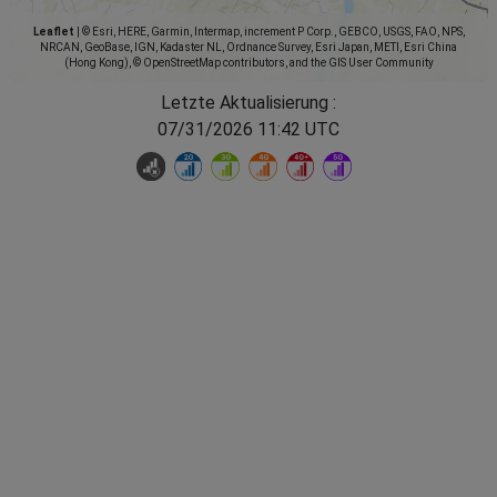
Leaflet
|
© Esri, HERE, Garmin, Intermap, increment P Corp., GEBCO, USGS, FAO, NPS,
NRCAN, GeoBase, IGN, Kadaster NL, Ordnance Survey, Esri Japan, METI, Esri China
(Hong Kong), © OpenStreetMap contributors, and the GIS User Community
Letzte Aktualisierung :
07/31/2026 11:42 UTC