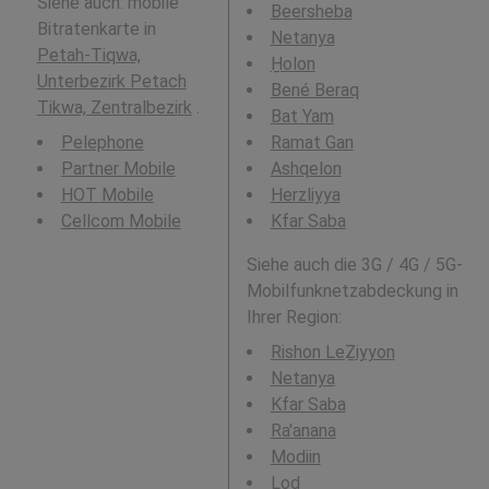
Siehe auch: mobile
Beersheba
Bitratenkarte in
Netanya
Petah-Tiqwa,
H̱olon
Unterbezirk Petach
Bené Beraq
Tikwa, Zentralbezirk
.
Bat Yam
Pelephone
Ramat Gan
Partner Mobile
Ashqelon
HOT Mobile
Herzliyya
Cellcom Mobile
Kfar Saba
Siehe auch die 3G / 4G / 5G-
Mobilfunknetzabdeckung in
Ihrer Region:
Rishon LeẔiyyon
Netanya
Kfar Saba
Ra'anana
Modiin
Lod