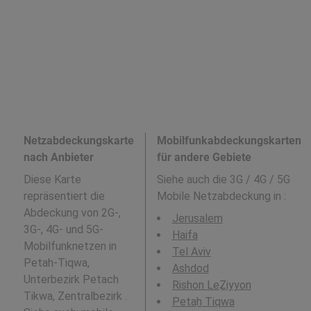
Netzabdeckungskarte
Mobilfunkabdeckungskarten
nach Anbieter
für andere Gebiete
Diese Karte
Siehe auch die 3G / 4G / 5G
repräsentiert die
Mobile Netzabdeckung in
:
Abdeckung von 2G-,
Jerusalem
3G-, 4G- und 5G-
Haifa
Mobilfunknetzen in
Tel Aviv
Petah-Tiqwa,
Ashdod
Unterbezirk Petach
Rishon LeẔiyyon
Tikwa, Zentralbezirk .
Petaẖ Tiqwa