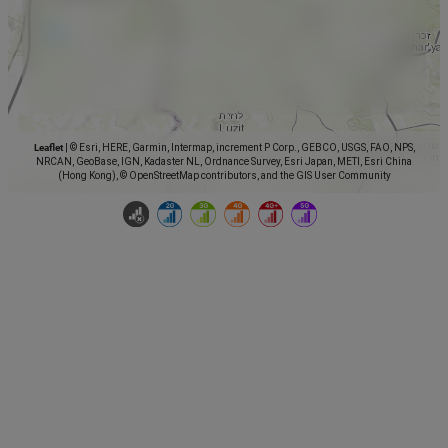
Leaflet
|
© Esri, HERE, Garmin, Intermap, increment P Corp., GEBCO, USGS, FAO, NPS,
NRCAN, GeoBase, IGN, Kadaster NL, Ordnance Survey, Esri Japan, METI, Esri China
(Hong Kong), © OpenStreetMap contributors, and the GIS User Community