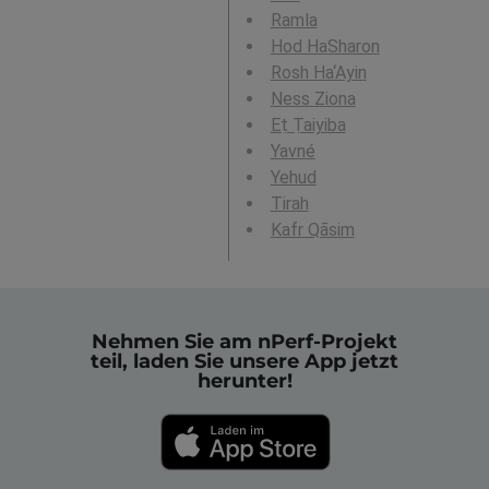
Ramla
Hod HaSharon
Rosh Ha‘Ayin
Ness Ziona
Eṭ Ṭaiyiba
Yavné
Yehud
Tirah
Kafr Qāsim
Nehmen Sie am nPerf-Projekt
teil, laden Sie unsere App jetzt
herunter!