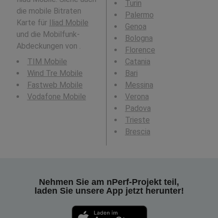
Turin
die mobile Bitraten
Palermo
Karte für
Iliad Mobile
Genoa
und die Mobilfunk-
Bologna
Abdeckungen von .
Florence
TIM Mobile
Catania
Wind Tre Mobile
Bari
Fastweb Mobile
Messina
Vodafone Mobile
Verona
Padova
Trieste
Brescia
Nehmen Sie am nPerf-Projekt teil,
laden Sie unsere App jetzt herunter!