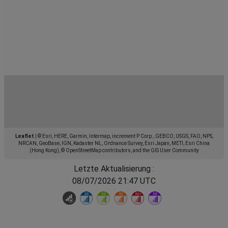
Leaflet
|
© Esri, HERE, Garmin, Intermap, increment P Corp., GEBCO, USGS, FAO, NPS,
NRCAN, GeoBase, IGN, Kadaster NL, Ordnance Survey, Esri Japan, METI, Esri China
(Hong Kong), © OpenStreetMap contributors, and the GIS User Community
Letzte Aktualisierung :
08/07/2026 21:47 UTC