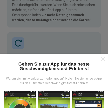
Feld durchgeführt werden. Wenn Sie auch mitmachen
möchten, einfach die nPerf App auf Ihrem
Smartphone laden.
Je mehr Daten gesammelt
werden, desto umfangreicher werden die Karten!
Wie werden Updates gemacht?
Gehen Sie zur App für das beste
Geschwindigkeitstest-Erlebnis!
Netzwerkabdeckungskarten werden automatisch
jede Stunde von einem Bot aktualisiert.
Geschwindigkeitskarten werden
alle 15 Minuten
Warum sich mit weniger zufrieden geben? Holen Sie sich unsere App
für das ultimative Geschwindigkeitstest-Erlebnis!
aktualisiert
. Die Daten werden für zwei Jahre
angezeigt. Nach zwei Jahren werden die ältesten
Daten einmal im Monat von den Karten entfernt.