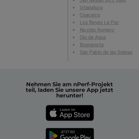
San Miguel Xico Viejo
Ixtapaluca
Coacalco
Los Reyes La Paz
Nicolás Romero
Ojo de Agua
Buenavista
San Pablo de las Salinas
Nehmen Sie am nPerf-Projekt
teil, laden Sie unsere App jetzt
herunter!