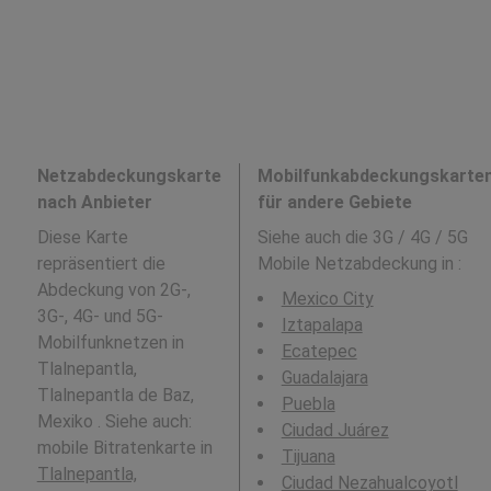
Netzabdeckungskarte
Mobilfunkabdeckungskarte
nach Anbieter
für andere Gebiete
Diese Karte
Siehe auch die 3G / 4G / 5G
repräsentiert die
Mobile Netzabdeckung in
:
Abdeckung von 2G-,
Mexico City
3G-, 4G- und 5G-
Iztapalapa
Mobilfunknetzen in
Ecatepec
Tlalnepantla,
Guadalajara
Tlalnepantla de Baz,
Puebla
Mexiko . Siehe auch:
Ciudad Juárez
mobile Bitratenkarte in
Tijuana
Tlalnepantla,
Ciudad Nezahualcoyotl