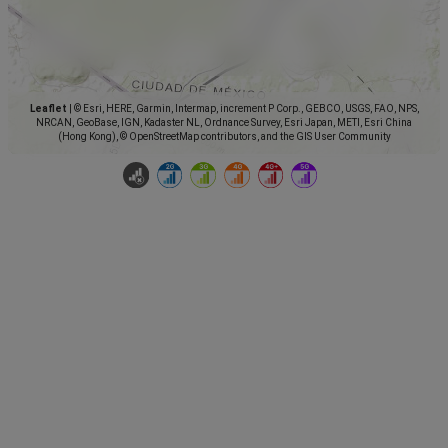
Leaflet
|
© Esri, HERE, Garmin, Intermap, increment P Corp., GEBCO, USGS, FAO, NPS,
NRCAN, GeoBase, IGN, Kadaster NL, Ordnance Survey, Esri Japan, METI, Esri China
(Hong Kong), © OpenStreetMap contributors, and the GIS User Community