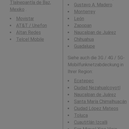
Tlalnepantla de Baz,
Gustavo A. Madero
Mexiko
.
Monterrey
Movistar
León
AT&T / Unefon
Zapopan
Altan Redes
Naucalpan de Juárez
Telcel Mobile
Chihuahua
Guadalupe
Siehe auch die 3G / 4G / 5G-
Mobilfunknetzabdeckung in
Ihrer Region:
Ecatepec
Ciudad Nezahualcoyotl
Naucalpan de Juárez
Santa María Chimalhuacán
Ciudad López Mateos
Toluca
Cuautitlán Izcalli