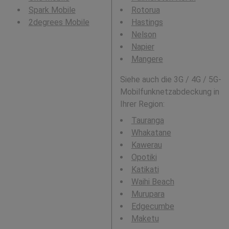
Spark Mobile
Rotorua
2degrees Mobile
Hastings
Nelson
Napier
Mangere
Siehe auch die 3G / 4G / 5G-
Mobilfunknetzabdeckung in
Ihrer Region:
Tauranga
Whakatane
Kawerau
Opotiki
Katikati
Waihi Beach
Murupara
Edgecumbe
Maketu