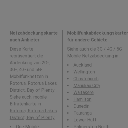
Netzabdeckungskarte
Mobilfunkabdeckungskarte
nach Anbieter
für andere Gebiete
Diese Karte
Siehe auch die 3G / 4G / 5G
repräsentiert die
Mobile Netzabdeckung in
:
Abdeckung von 2G-,
Auckland
3G-, 4G- und 5G-
Wellington
Mobilfunknetzen in
Christchurch
Rotorua, Rotorua Lakes
Manukau City
District, Bay of Plenty .
Waitakere
Siehe auch: mobile
Hamilton
Bitratenkarte in
Dunedin
Rotorua, Rotorua Lakes
Tauranga
District, Bay of Plenty
.
Lower Hutt
One Mobile
Palmerston North