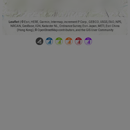
Leaflet
|
© Esri, HERE, Garmin, Intermap, increment P Corp., GEBCO, USGS, FAO, NPS,
NRCAN, GeoBase, IGN, Kadaster NL, Ordnance Survey, Esri Japan, METI, Esri China
(Hong Kong), © OpenStreetMap contributors, and the GIS User Community