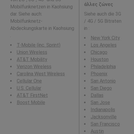
άλλες ζώνες
Mobilfunknetzen in Kaohsiung
dar. Siehe auch:
Siehe auch die 3G
Mobilfunknetz-
/ 4G / 5G Bitraten
Abdeckungskarte in Kaohsiung
in
:
.
New York City
T-Mobile (inc. Sprint)
Los Angeles
Union Wireless
Chicago
AT&T Mobility
Houston
Verizon Wireless
Philadelphia
Carolina West Wireless
Phoenix
Cellular One
San Antonio
U.S. Cellular
San Diego
AT&T FirstNet
Dallas
Boost Mobile
San Jose
Indianapolis
Jacksonville
San Francisco
Austin