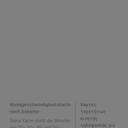
Mobilgeschwindigkeitskarte
Χάρτες
nach Anbieter
ταχυτήτων
κινητής
Diese Karte stellt die Bitraten
τηλεφωνίας για
von 2G-, 3G-, 4G- und 5G-