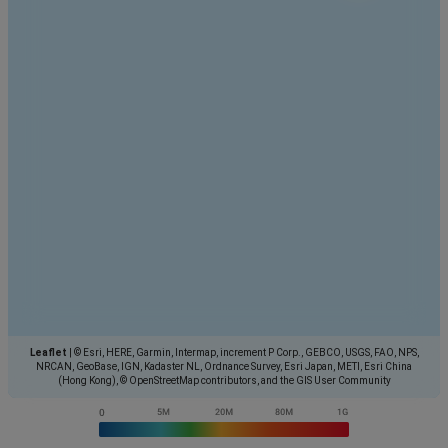
Leaflet
|
© Esri, HERE, Garmin, Intermap, increment P Corp., GEBCO, USGS, FAO, NPS,
NRCAN, GeoBase, IGN, Kadaster NL, Ordnance Survey, Esri Japan, METI, Esri China
(Hong Kong), © OpenStreetMap contributors, and the GIS User Community