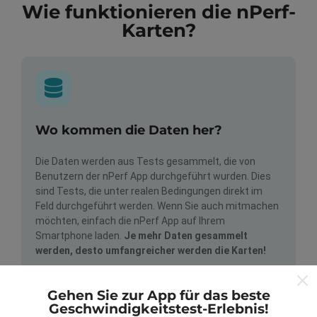
Wie funktionieren die nPerf-
Karten?
Wo kommen die Daten her?
Die Daten werden aus Tests gesammelt, die von
Benutzern der nPerf App durchgeführt wurden. Dies
sind Tests, die unter realen Bedingungen direkt im
Feld durchgeführt werden. Wenn Sie auch mitmachen
möchten, einfach die nPerf App auf Ihrem
Smartphone laden.
Je mehr Daten gesammelt
werden, desto umfangreicher werden die Karten!
Gehen Sie zur App für das beste
Geschwindigkeitstest-Erlebnis!