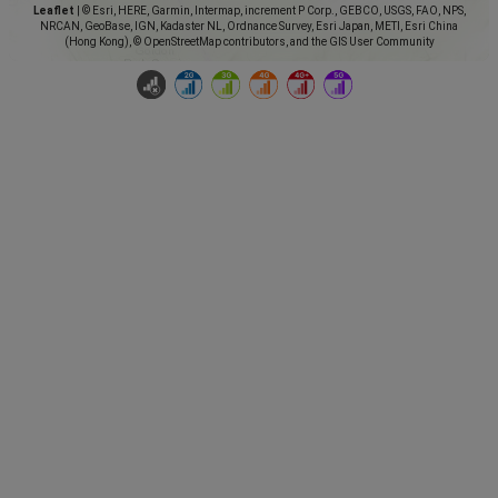
Leaflet
|
© Esri, HERE, Garmin, Intermap, increment P Corp., GEBCO, USGS, FAO, NPS,
NRCAN, GeoBase, IGN, Kadaster NL, Ordnance Survey, Esri Japan, METI, Esri China
(Hong Kong), © OpenStreetMap contributors, and the GIS User Community