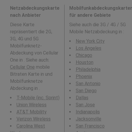
Netzabdeckungskarte
Mobilfunkabdeckungskarte
nach Anbieter
für andere Gebiete
Diese Karte
Siehe auch die 3G / 4G / 5G
repräsentiert die 2G,
Mobile Netzabdeckung in
:
3G, 4G und 5G
New York City
Mobilfunknetz-
Los Angeles
Abdeckung von Cellular
Chicago
One in . Siehe auch:
Houston
Cellular One
mobile
Philadelphia
Bitraten Karte in und
Phoenix
Mobilfunknetze
San Antonio
Abdeckung in .
San Diego
T-Mobile (inc. Sprint)
Dallas
Union Wireless
San Jose
AT&T Mobility
Indianapolis
Verizon Wireless
Jacksonville
Carolina West
San Francisco