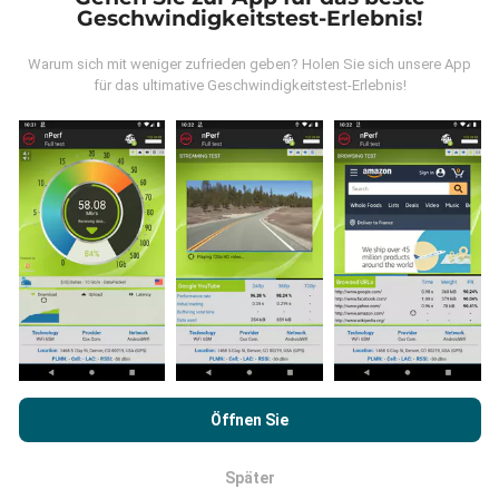
Geschwindigkeitstest-Erlebnis!
Warum sich mit weniger zufrieden geben? Holen Sie sich unsere App
für das ultimative Geschwindigkeitstest-Erlebnis!
Wie werden Updates gemacht?
Netzwerkabdeckungskarten werden automatisch
jede Stunde von einem Bot aktualisiert.
Geschwindigkeitskarten werden
alle 15 Minuten
aktualisiert
. Die Daten werden für zwei Jahre
angezeigt. Nach zwei Jahren werden die ältesten
Daten einmal im Monat von den Karten entfernt.
Durch das Surfen auf nPerf.com stimmen Sie unseren
Datenschutz- und Nutzungsbedingungen
sowie unserem
Öffnen Sie
nPerf-Test
Endbenutzer-Lizenzvertrag
zu.
Wie zuverlässig und genau ist es?
Später
OK