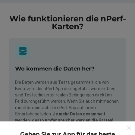
Wie funktionieren die nPerf-
Karten?
Wo kommen die Daten her?
Die Daten werden aus Tests gesammelt, die von
Benutzern der nPerf App durchgeführt wurden. Dies
sind Tests, die unter realen Bedingungen direkt im
Feld durchgeführt werden. Wenn Sie auch mitmachen
möchten, einfach die nPerf App auf Ihrem
Smartphone laden.
Je mehr Daten gesammelt
werden, desto umfangreicher werden die Karten!
Gehen Sie zur App für das beste