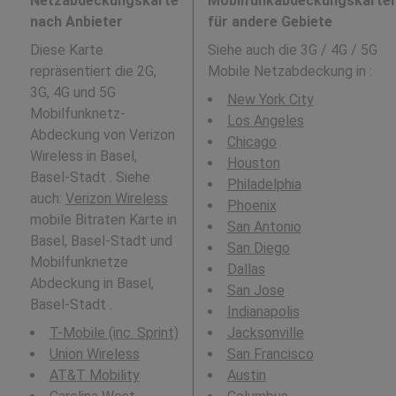
Netzabdeckungskarte
Mobilfunkabdeckungskarte
nach Anbieter
für andere Gebiete
Diese Karte
Siehe auch die 3G / 4G / 5G
repräsentiert die 2G,
Mobile Netzabdeckung in
:
3G, 4G und 5G
New York City
Mobilfunknetz-
Los Angeles
Abdeckung von Verizon
Chicago
Wireless in Basel,
Houston
Basel-Stadt . Siehe
Philadelphia
auch:
Verizon Wireless
Phoenix
mobile Bitraten Karte in
San Antonio
Basel, Basel-Stadt und
San Diego
Mobilfunknetze
Dallas
Abdeckung in Basel,
San Jose
Basel-Stadt .
Indianapolis
T-Mobile (inc. Sprint)
Jacksonville
Union Wireless
San Francisco
AT&T Mobility
Austin