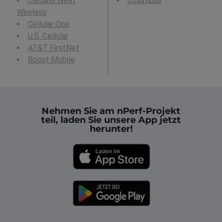
Carolina West
Columbus
Wireless
Cellular One
U.S. Cellular
AT&T FirstNet
Boost Mobile
Nehmen Sie am nPerf-Projekt
teil, laden Sie unsere App jetzt
herunter!