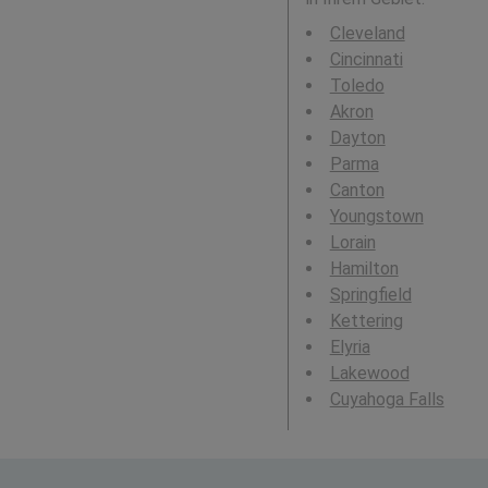
Cleveland
Cincinnati
Toledo
Akron
Dayton
Parma
Canton
Youngstown
Lorain
Hamilton
Springfield
Kettering
Elyria
Lakewood
Cuyahoga Falls