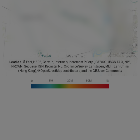
Leaflet
|
© Esri, HERE, Garmin, Intermap, increment P Corp., GEBCO, USGS, FAO, NPS,
NRCAN, GeoBase, IGN, Kadaster NL, Ordnance Survey, Esri Japan, METI, Esri China
(Hong Kong), © OpenStreetMap contributors, and the GIS User Community