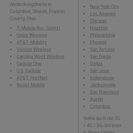
Abdeckungskarte in
New York City
Columbus, Sharon, Franklin
Los Angeles
County, Ohio .
Chicago
T-Mobile (inc. Sprint)
Houston
Union Wireless
Philadelphia
AT&T Mobility
Phoenix
Verizon Wireless
San Antonio
Carolina West Wireless
San Diego
Cellular One
Dallas
U.S. Cellular
San Jose
AT&T FirstNet
Indianapolis
Boost Mobile
Jacksonville
San Francisco
Austin
Columbus
Siehe auch die 3G
/ 4G / 5G-Bitraten
in Ihrem Gebiet: