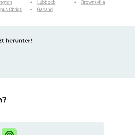
ington
Lubbock
Brownsville
pus Christi
Garland
zt herunter!
n?