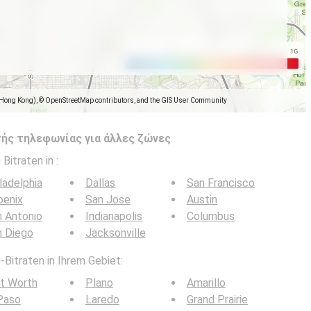
(Hong Kong), © OpenStreetMap contributors, and the GIS User Community
ής τηλεφωνίας για άλλες ζώνες
 Bitraten in
:
ladelphia
Dallas
San Francisco
oenix
San Jose
Austin
 Antonio
Indianapolis
Columbus
n Diego
Jacksonville
-Bitraten in Ihrem Gebiet:
t Worth
Plano
Amarillo
Paso
Laredo
Grand Prairie