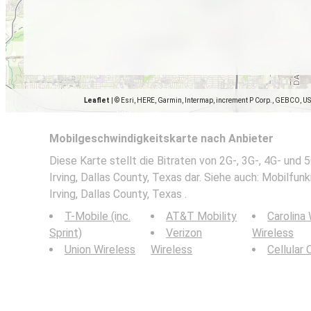
Leaflet
|
© Esri, HERE, Garmin, Intermap, increment P Corp., GEBCO, U
Mobilgeschwindigkeitskarte nach Anbieter
Diese Karte stellt die Bitraten von 2G-, 3G-, 4G- und
Irving, Dallas County, Texas dar. Siehe auch: Mobilfu
Irving, Dallas County, Texas .
T-Mobile (inc.
AT&T Mobility
Carolina
Sprint)
Verizon
Wireless
Union Wireless
Wireless
Cellular