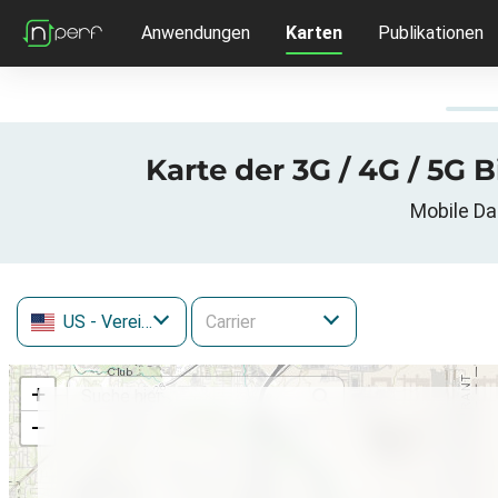
Anwendungen
Karten
Publikationen
Karte der 3G / 4G / 5G B
Mobile Da
US
- Vereinigte Staaten
+
−