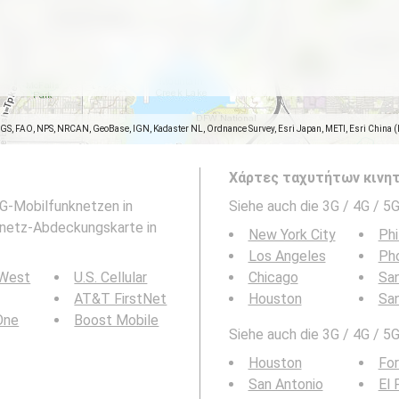
SGS, FAO, NPS, NRCAN, GeoBase, IGN, Kadaster NL, Ordnance Survey, Esri Japan, METI, Esri China 
Χάρτες ταχυτήτων κινητ
 5G-Mobilfunknetzen in
Siehe auch die 3G / 4G / 5G
nknetz-Abdeckungskarte in
New York City
Phi
Los Angeles
Ph
 West
U.S. Cellular
Chicago
San
AT&T FirstNet
Houston
Sa
 One
Boost Mobile
Siehe auch die 3G / 4G / 5G
Houston
For
San Antonio
El 