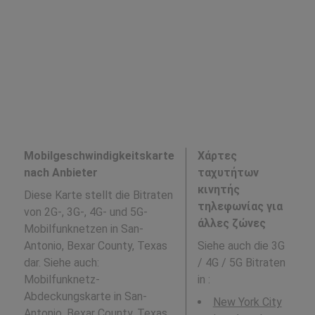
Mobilgeschwindigkeitskarte
Χάρτες
nach Anbieter
ταχυτήτων
κινητής
Diese Karte stellt die Bitraten
τηλεφωνίας για
von 2G-, 3G-, 4G- und 5G-
άλλες ζώνες
Mobilfunknetzen in San-
Antonio, Bexar County, Texas
Siehe auch die 3G
dar. Siehe auch:
/ 4G / 5G Bitraten
Mobilfunknetz-
in
:
Abdeckungskarte in San-
New York City
Antonio, Bexar County, Texas .