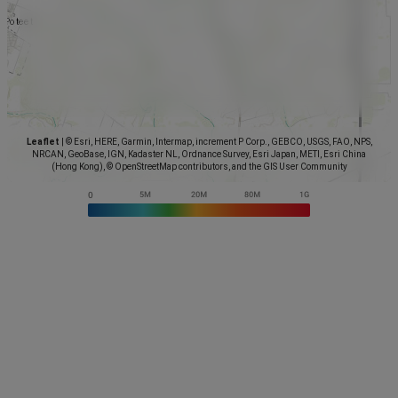
Leaflet
|
© Esri, HERE, Garmin, Intermap, increment P Corp., GEBCO, USGS, FAO, NPS,
NRCAN, GeoBase, IGN, Kadaster NL, Ordnance Survey, Esri Japan, METI, Esri China
(Hong Kong), © OpenStreetMap contributors, and the GIS User Community