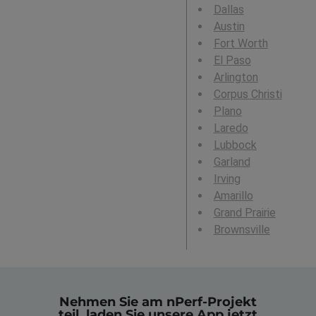
Dallas
Austin
Fort Worth
El Paso
Arlington
Corpus Christi
Plano
Laredo
Lubbock
Garland
Irving
Amarillo
Grand Prairie
Brownsville
Nehmen Sie am nPerf-Projekt
teil, laden Sie unsere App jetzt