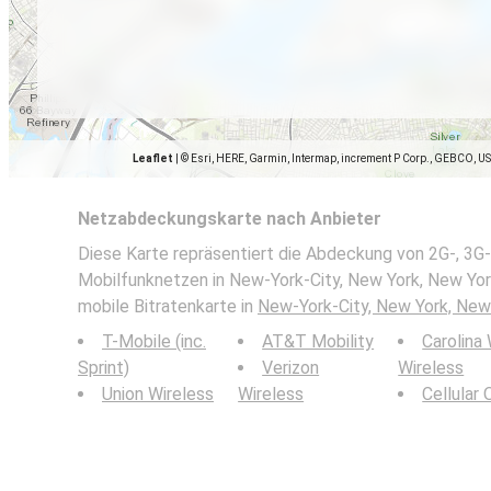
Leaflet
|
© Esri, HERE, Garmin, Intermap, increment P Corp., GEBCO, U
Netzabdeckungskarte nach Anbieter
Diese Karte repräsentiert die Abdeckung von 2G-, 3G-
Mobilfunknetzen in New-York-City, New York, New York
mobile Bitratenkarte in
New-York-City, New York, New
T-Mobile (inc.
AT&T Mobility
Carolina
Sprint)
Verizon
Wireless
Union Wireless
Wireless
Cellular