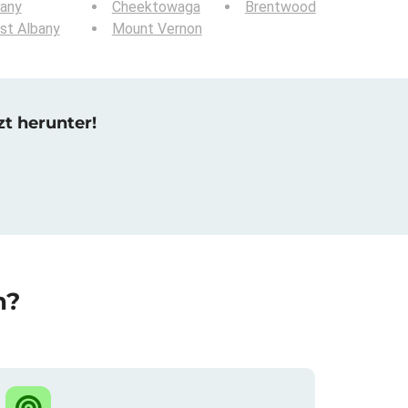
bany
Cheektowaga
Brentwood
st Albany
Mount Vernon
zt herunter!
n?