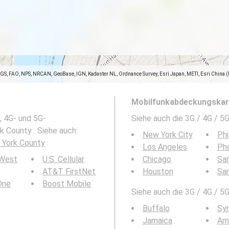
SGS, FAO, NPS, NRCAN, GeoBase, IGN, Kadaster NL, Ordnance Survey, Esri Japan, METI, Esri China 
Mobilfunkabdeckungskart
, 4G- und 5G-
Siehe auch die 3G / 4G / 
 County . Siehe auch:
New York City
Phi
 York County
.
Los Angeles
Ph
 West
U.S. Cellular
Chicago
San
AT&T FirstNet
Houston
Sa
 One
Boost Mobile
Siehe auch die 3G / 4G / 5
Buffalo
Sy
Jamaica
Am