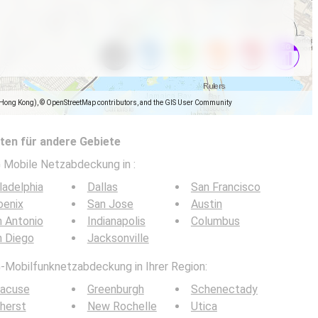
(Hong Kong), © OpenStreetMap contributors, and the GIS User Community
en für andere Gebiete
5G Mobile Netzabdeckung in
:
ladelphia
Dallas
San Francisco
oenix
San Jose
Austin
 Antonio
Indianapolis
Columbus
n Diego
Jacksonville
G-Mobilfunknetzabdeckung in Ihrer Region:
racuse
Greenburgh
Schenectady
herst
New Rochelle
Utica