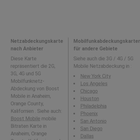
Netzabdeckungskarte
Mobilfunkabdeckungskarte
nach Anbieter
für andere Gebiete
Diese Karte
Siehe auch die 3G / 4G / 5G
repräsentiert die 2G,
Mobile Netzabdeckung in
:
3G, 4G und 5G
New York City
Mobilfunknetz-
Los Angeles
Abdeckung von Boost
Chicago
Mobile in Anaheim,
Houston
Orange County,
Philadelphia
Kalifornien . Siehe auch:
Phoenix
Boost Mobile
mobile
San Antonio
Bitraten Karte in
San Diego
Anaheim, Orange
Dallas