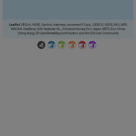
Leaflet
|
© Esri, HERE, Garmin, Intermap, increment P Corp., GEBCO, USGS, FAO, NPS,
NRCAN, GeoBase, IGN, Kadaster NL, Ordnance Survey, Esri Japan, METI, Esri China
(Hong Kong), © OpenStreetMap contributors, and the GIS User Community