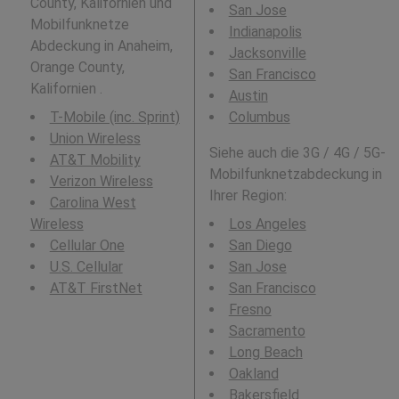
County, Kalifornien und
San Jose
Mobilfunknetze
Indianapolis
Abdeckung in Anaheim,
Jacksonville
Orange County,
San Francisco
Kalifornien .
Austin
T-Mobile (inc. Sprint)
Columbus
Union Wireless
Siehe auch die 3G / 4G / 5G-
AT&T Mobility
Mobilfunknetzabdeckung in
Verizon Wireless
Ihrer Region:
Carolina West
Wireless
Los Angeles
Cellular One
San Diego
U.S. Cellular
San Jose
AT&T FirstNet
San Francisco
Fresno
Sacramento
Long Beach
Oakland
Bakersfield