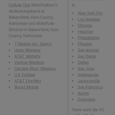
Cellular One
Mobilfunknetz-
in
:
Abdeckungskarte in
New York City
Bakersfield, Kern County,
Los Angeles
Kalifornien und Mobilfunk-
Chicago
Bitraten in Bakersfield, Kern
Houston
County, Kalifornien .
Philadelphia
T-Mobile (inc. Sprint)
Phoenix
Union Wireless
San Antonio
AT&T Mobility
San Diego
Verizon Wireless
Dallas
Carolina West Wireless
San Jose
U.S. Cellular
Indianapolis
AT&T FirstNet
Jacksonville
Boost Mobile
San Francisco
Austin
Columbus
Siehe auch die 3G