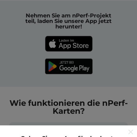
Nehmen Sie am nPerf-Projekt
teil, laden Sie unsere App jetzt
herunter!
Wie funktionieren die nPerf-
Karten?