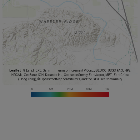
Leaflet
|
© Esri, HERE, Garmin, Intermap, increment P Corp., GEBCO, USGS, FAO, NPS,
NRCAN, GeoBase, IGN, Kadaster NL, Ordnance Survey, Esri Japan, METI, Esri China
(Hong Kong), © OpenStreetMap contributors, and the GIS User Community