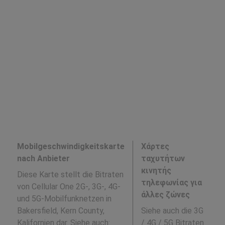
Mobilgeschwindigkeitskarte
Χάρτες
nach Anbieter
ταχυτήτων
κινητής
Diese Karte stellt die Bitraten
τηλεφωνίας για
von Cellular One 2G-, 3G-, 4G-
άλλες ζώνες
und 5G-Mobilfunknetzen in
Bakersfield, Kern County,
Siehe auch die 3G
Kalifornien dar. Siehe auch:
/ 4G / 5G Bitraten