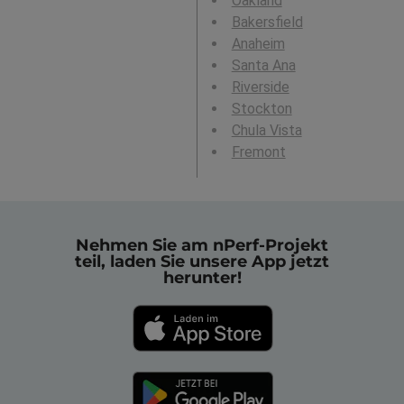
Oakland
Bakersfield
Anaheim
Santa Ana
Riverside
Stockton
Chula Vista
Fremont
Nehmen Sie am nPerf-Projekt
teil, laden Sie unsere App jetzt
herunter!