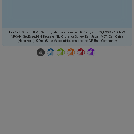
Leaflet
|
© Esri, HERE, Garmin, Intermap, increment P Corp., GEBCO, USGS, FAO, NPS,
NRCAN, GeoBase, IGN, Kadaster NL, Ordnance Survey, Esri Japan, METI, Esri China
(Hong Kong), © OpenStreetMap contributors, and the GIS User Community