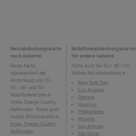
Netzabdeckungskarte
Mobilfunkabdeckungskarte
nach Anbieter
für andere Gebiete
Diese Karte
Siehe auch die 3G / 4G / 5G
repräsentiert die
Mobile Netzabdeckung in
:
Abdeckung von 2G-,
New York City
3G-, 4G- und 5G-
Los Angeles
Mobilfunknetzen in
Chicago
Irvine, Orange County,
Houston
Kalifornien . Siehe auch:
Philadelphia
mobile Bitratenkarte in
Phoenix
Irvine, Orange County,
San Antonio
Kalifornien
.
San Diego