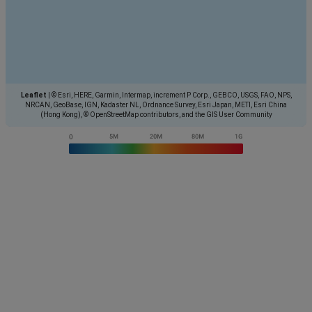
Leaflet
|
© Esri, HERE, Garmin, Intermap, increment P Corp., GEBCO, USGS, FAO, NPS,
NRCAN, GeoBase, IGN, Kadaster NL, Ordnance Survey, Esri Japan, METI, Esri China
(Hong Kong), © OpenStreetMap contributors, and the GIS User Community