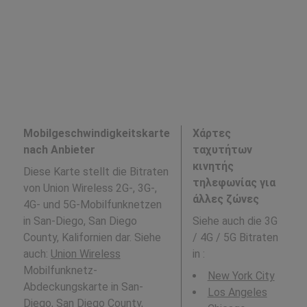
Mobilgeschwindigkeitskarte
Χάρτες
nach Anbieter
ταχυτήτων
κινητής
Diese Karte stellt die Bitraten
τηλεφωνίας για
von Union Wireless 2G-, 3G-,
άλλες ζώνες
4G- und 5G-Mobilfunknetzen
in San-Diego, San Diego
Siehe auch die 3G
County, Kalifornien dar. Siehe
/ 4G / 5G Bitraten
auch:
Union Wireless
in
:
Mobilfunknetz-
New York City
Abdeckungskarte in San-
Los Angeles
Diego, San Diego County,