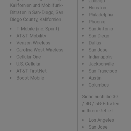
Chicago
Kalifornien und Mobilfunk-
Houston
Bitraten in San-Diego, San
Philadelphia
Diego County, Kalifornien .
Phoenix
T-Mobile (inc. Sprint)
San Antonio
AT&T Mobility
San Diego
Verizon Wireless
Dallas
Carolina West Wireless
San Jose
Cellular One
Indianapolis
U.S. Cellular
Jacksonville
AT&T FirstNet
San Francisco
Boost Mobile
Austin
Columbus
Siehe auch die 3G
/ 4G / 5G-Bitraten
in Ihrem Gebiet:
Los Angeles
San Jose