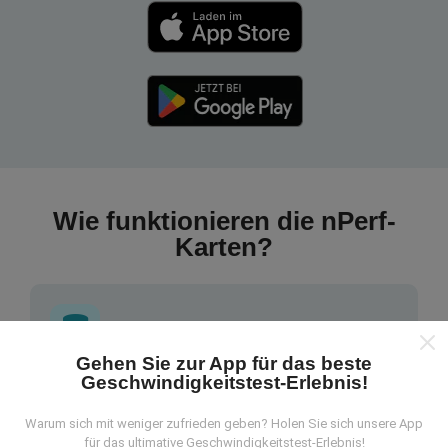
Wie funktionieren die nPerf-
Karten?
Gehen Sie zur App für das beste
Geschwindigkeitstest-Erlebnis!
Wo kommen die Daten her?
Warum sich mit weniger zufrieden geben? Holen Sie sich unsere App
Die Daten werden aus Tests gesammelt, die von
für das ultimative Geschwindigkeitstest-Erlebnis!