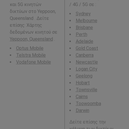
και 5G κινητών
/ 4G / 5G σε
:
δικτύων στο Yeppoon,
Sydney
Queensland . Δείτε
Melbourne
επίσης: Χάρτης
Brisbane
δεδομένων κινητού σε
Perth
Yeppoon, Queensland
.
Adelaide
Optus Mobile
Gold Coast
Telstra Mobile
Canberra
Vodafone Mobile
Newcastle
Logan City
Geelong
Hobart
Townsville
Cairns
Toowoomba
Darwin
Δείτε επίσης την
κάλυψη των δικτύων