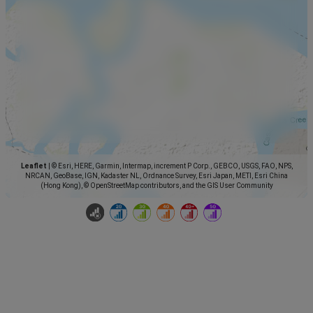
Leaflet
|
© Esri, HERE, Garmin, Intermap, increment P Corp., GEBCO, USGS, FAO, NPS,
NRCAN, GeoBase, IGN, Kadaster NL, Ordnance Survey, Esri Japan, METI, Esri China
(Hong Kong), © OpenStreetMap contributors, and the GIS User Community