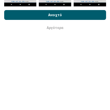
Με την περιήγηση στο nPerf.com, αποδέχεστε την
Πολιτική
Χρήσης απορρήτου και Cookies
καθώς και τη δοκιμή nPerf
Ανοιχτό
Άδεια χρήσης τελικού χρήστη
.
Πώς γίνονται οι ενημερώσεις;
Αργότερα
Εντάξει
Οι χάρτες κάλυψης δικτύου ενημερώνονται
αυτόματα από ένα bot κάθε ώρα. Οι χάρτες
ταχύτητας
ενημερώνονται κάθε 15 λεπτά
. Τα
δεδομένα εμφανίζονται για δύο χρόνια. Μετά από δύο
χρόνια, τα παλαιότερα δεδομένα αφαιρούνται από
τους χάρτες μία φορά το μήνα.
Πόσο αξιόπιστο και ακριβές είναι;
Οι δοκιμές διεξάγονται στις συσκευές των χρηστών.