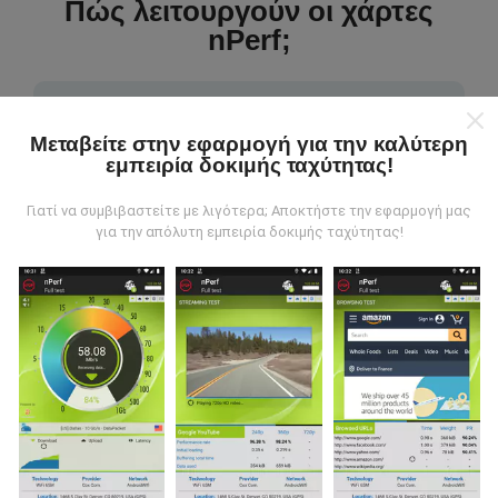
Πώς λειτουργούν οι χάρτες
nPerf;
Μεταβείτε στην εφαρμογή για την καλύτερη
εμπειρία δοκιμής ταχύτητας!
Από πού προέρχονται τα δεδομένα;
Γιατί να συμβιβαστείτε με λιγότερα; Αποκτήστε την εφαρμογή μας
για την απόλυτη εμπειρία δοκιμής ταχύτητας!
Τα δεδομένα συλλέγονται από δοκιμές που
πραγματοποιούνται από χρήστες της εφαρμογής
nPerf. Αυτές είναι οι δοκιμές που διεξάγονται σε
πραγματικές συνθήκες, απευθείας στο πεδίο. Αν
θέλετε να συμμετάσχετε επίσης, το μόνο που έχετε
να κάνετε είναι να κατεβάσετε την εφαρμογή nPerf
στο smartphone σας.
Όσο περισσότερα δεδομένα
υπάρχουν, τόσο πιο ολοκληρωμένοι θα είναι οι
χάρτες!