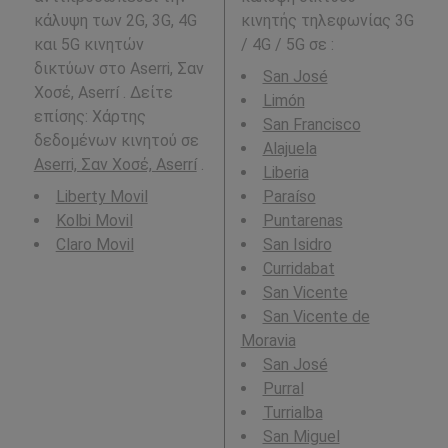
κάλυψη των 2G, 3G, 4G
κινητής τηλεφωνίας 3G
και 5G κινητών
/ 4G / 5G σε
:
δικτύων στο Aserri, Σαν
San José
Χοσέ, Aserrí . Δείτε
Limón
επίσης: Χάρτης
San Francisco
δεδομένων κινητού σε
Alajuela
Aserri, Σαν Χοσέ, Aserrí
.
Liberia
Liberty Movil
Paraíso
Kolbi Movil
Puntarenas
Claro Movil
San Isidro
Curridabat
San Vicente
San Vicente de
Moravia
San José
Purral
Turrialba
San Miguel