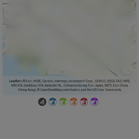
Leaflet
|
© Esri, HERE, Garmin, Intermap, increment P Corp., GEBCO, USGS, FAO, NPS,
NRCAN, GeoBase, IGN, Kadaster NL, Ordnance Survey, Esri Japan, METI, Esri China
(Hong Kong), © OpenStreetMap contributors, and the GIS User Community