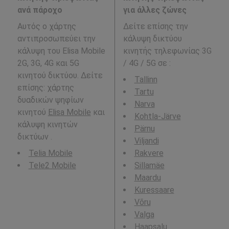
ανά πάροχο
για άλλες ζώνες
Αυτός ο χάρτης
Δείτε επίσης την
αντιπροσωπεύει την
κάλυψη δικτύου
κάλυψη του Elisa Mobile
κινητής τηλεφωνίας 3G
2G, 3G, 4G και 5G
/ 4G / 5G σε
:
κινητού δικτύου. Δείτε
Tallinn
επίσης: χάρτης
Tartu
δυαδικών ψηφίων
Narva
κινητού
Elisa Mobile
και
Kohtla-Järve
κάλυψη κινητών
Pärnu
δικτύων .
Viljandi
Telia Mobile
Rakvere
Tele2 Mobile
Sillamäe
Maardu
Kuressaare
Võru
Valga
Haapsalu