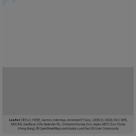
Leaflet
|
© Esri, HERE, Garmin, Intermap, increment P Corp., GEBCO, USGS, FAO, NPS,
NRCAN, GeoBase, IGN, Kadaster NL, Ordnance Survey, Esri Japan, METI, Esri China
(Hong Kong), © OpenStreetMap contributors, and the GIS User Community