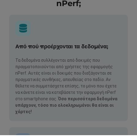
nPerf;
Από πού προέρχονται τα δεδομένα;
Τα δεδομένα συλλέγονται από δοκιμές που
πραγματοποιούνται από χρήστες της εφαρμογής
nPerf. Αυτές είναι οι δοκιμές που διεξάγονται σε
πραγματικές συνθήκες, απευθείας στο πεδίο. Αν
θέλετε να συμμετάσχετε επίσης, το μόνο που έχετε
να κάνετε είναι να κατεβάσετε την εφαρμογή nPerf
στο smartphone σας.
Όσο περισσότερα δεδομένα
υπάρχουν, τόσο πιο ολοκληρωμένοι θα είναι οι
χάρτες!