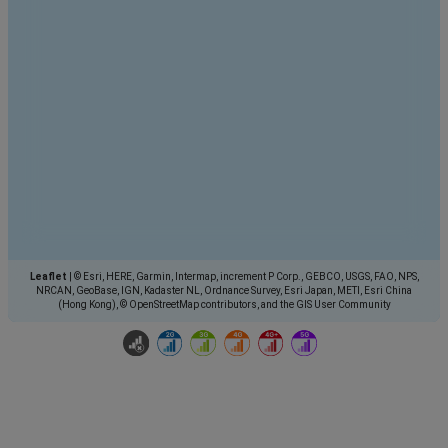
Leaflet
|
© Esri, HERE, Garmin, Intermap, increment P Corp., GEBCO, USGS, FAO, NPS,
NRCAN, GeoBase, IGN, Kadaster NL, Ordnance Survey, Esri Japan, METI, Esri China
(Hong Kong), © OpenStreetMap contributors, and the GIS User Community