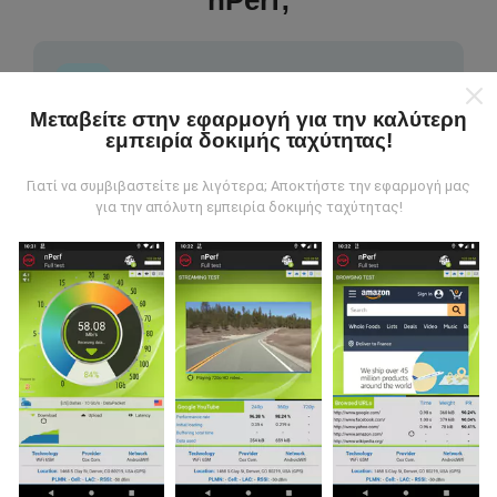
nPerf;
Μεταβείτε στην εφαρμογή για την καλύτερη
εμπειρία δοκιμής ταχύτητας!
Από πού προέρχονται τα δεδομένα;
Γιατί να συμβιβαστείτε με λιγότερα; Αποκτήστε την εφαρμογή μας
Τα δεδομένα συλλέγονται από δοκιμές που
για την απόλυτη εμπειρία δοκιμής ταχύτητας!
πραγματοποιούνται από χρήστες της εφαρμογής
nPerf. Αυτές είναι οι δοκιμές που διεξάγονται σε
πραγματικές συνθήκες, απευθείας στο πεδίο. Αν
θέλετε να συμμετάσχετε επίσης, το μόνο που έχετε
να κάνετε είναι να κατεβάσετε την εφαρμογή nPerf
στο smartphone σας.
Όσο περισσότερα δεδομένα
υπάρχουν, τόσο πιο ολοκληρωμένοι θα είναι οι
χάρτες!