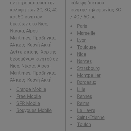
αντιπροσωπεύει την
κάλυψη δικτύου
κάλυψη των 2G, 3G, 4G
κινητής τηλεφωνίας 3G
και 5G κινητών
/ 4G / 5G σε
:
δικτύων στο Nice,
Paris
Νίκαια, Alpes-
Marseille
Maritimes, Προβηγκία-
Lyon
Άλπεις-Κυανή Ακτή .
Toulouse
Δείτε επίσης: Χάρτης
Nice
δεδομένων κινητού σε
Nantes
Nice, Νίκαια, Alpes-
Strasbourg
Maritimes, Προβηγκία-
Montpellier
Άλπεις-Κυανή Ακτή
.
Bordeaux
Orange Mobile
Lille
Free Mobile
Rennes
SFR Mobile
Reims
Bouygues Mobile
Le Havre
Saint-Étienne
Toulon