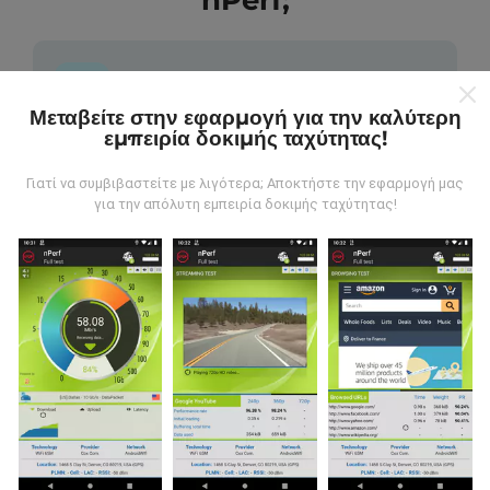
nPerf;
Μεταβείτε στην εφαρμογή για την καλύτερη
εμπειρία δοκιμής ταχύτητας!
Από πού προέρχονται τα δεδομένα;
Γιατί να συμβιβαστείτε με λιγότερα; Αποκτήστε την εφαρμογή μας
Τα δεδομένα συλλέγονται από δοκιμές που
για την απόλυτη εμπειρία δοκιμής ταχύτητας!
πραγματοποιούνται από χρήστες της εφαρμογής
nPerf. Αυτές είναι οι δοκιμές που διεξάγονται σε
πραγματικές συνθήκες, απευθείας στο πεδίο. Αν
θέλετε να συμμετάσχετε επίσης, το μόνο που έχετε
να κάνετε είναι να κατεβάσετε την εφαρμογή nPerf
στο smartphone σας.
Όσο περισσότερα δεδομένα
υπάρχουν, τόσο πιο ολοκληρωμένοι θα είναι οι
χάρτες!