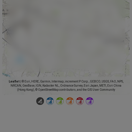
Leaflet
|
© Esri, HERE, Garmin, Intermap, increment P Corp., GEBCO, USGS, FAO, NPS,
NRCAN, GeoBase, IGN, Kadaster NL, Ordnance Survey, Esri Japan, METI, Esri China
(Hong Kong), © OpenStreetMap contributors, and the GIS User Community