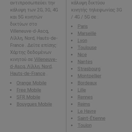
αντιπροσωπεύει την
κάλυψη δικτύου
κάλυψη των 2G, 3G, 4G
κινητής τηλεφωνίας 3G
και 5G κινητών
/ 4G / 5G σε
:
δικτύων στο
Paris
Villeneuve-d-Ascq,
Marseille
Λίλλη, Nord, Hauts-de-
Lyon
France . Δείτε επίσης:
Toulouse
Χάρτης δεδομένων
Nice
κινητού σε
Villeneuve-
Nantes
d-Ascq, Λίλλη, Nord,
Strasbourg
Hauts-de-France
.
Montpellier
Orange Mobile
Bordeaux
Free Mobile
Lille
SFR Mobile
Rennes
Bouygues Mobile
Reims
Le Havre
Saint-Étienne
Toulon