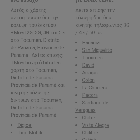
ανά πάροχο
για άλλες ζώνες
Αυτός ο χάρτης
Δείτε επίσης την
αντιπροσωπεύει την
κάλυψη δικτύου
κάλυψη του δικτύου
κινητής τηλεφωνίας 3G
+Móvil 2G, 3G, 4G και 5G
/ 4G / 5G σε
:
στο Tocumen, Distrito
Panamá
de Panamá, Provincia de
San Miguelito
Panamá . Δείτε επίσης:
Tocumen
+Móvil
κινητό bitrates
David
χάρτη στο Tocumen,
Arraiján
Distrito de Panamá,
Colón
Provincia de Panamá και
La Chorrera
κινητής κάλυψης
Pacora
δικτύων στο Tocumen,
Santiago de
Distrito de Panamá,
Veraguas
Provincia de Panamá .
Chitré
Digicel
Vista Alegre
Tigo Mobile
Chilibre