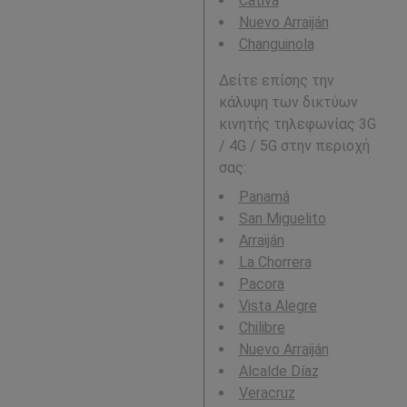
Cativá
Nuevo Arraiján
Changuinola
Δείτε επίσης την
κάλυψη των δικτύων
κινητής τηλεφωνίας 3G
/ 4G / 5G στην περιοχή
σας:
Panamá
San Miguelito
Arraiján
La Chorrera
Pacora
Vista Alegre
Chilibre
Nuevo Arraiján
Alcalde Díaz
Veracruz