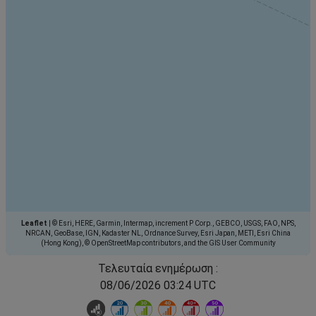
Leaflet
|
© Esri, HERE, Garmin, Intermap, increment P Corp., GEBCO, USGS, FAO, NPS,
NRCAN, GeoBase, IGN, Kadaster NL, Ordnance Survey, Esri Japan, METI, Esri China
(Hong Kong), © OpenStreetMap contributors, and the GIS User Community
Τελευταία ενημέρωση :
08/06/2026 03:24 UTC