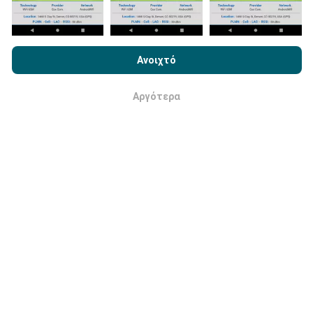
τους χάρτες μία φορά το μήνα.
Με την περιήγηση στο nPerf.com, αποδέχεστε την
Πολιτική
Χρήσης απορρήτου και Cookies
καθώς και τη δοκιμή nPerf
Ανοιχτό
Άδεια χρήσης τελικού χρήστη
.
Αργότερα
Εντάξει
Πόσο αξιόπιστο και ακριβές είναι;
Οι δοκιμές διεξάγονται στις συσκευές των χρηστών.
Η ακρίβεια γεωγραφικής θέσης εξαρτάται από την
ποιότητα λήψης του σήματος GPS κατά τη στιγμή
της δοκιμής. Για τα δεδομένα κάλυψης, διατηρούμε
μόνο δοκιμές με μέγιστη γεωγραφική
ακρίβεια 50
μέτρων
. Για να κατεβάσετε ταχύτητες bitrates, αυτό
το όριο πηγαίνει μέχρι 200 μέτρα.