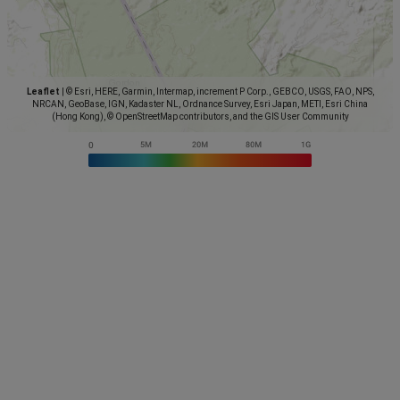
Leaflet
|
© Esri, HERE, Garmin, Intermap, increment P Corp., GEBCO, USGS, FAO, NPS,
NRCAN, GeoBase, IGN, Kadaster NL, Ordnance Survey, Esri Japan, METI, Esri China
(Hong Kong), © OpenStreetMap contributors, and the GIS User Community