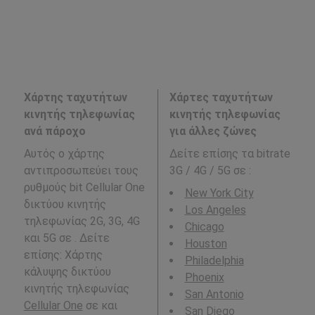
Χάρτης ταχυτήτων
Χάρτες ταχυτήτων
κινητής τηλεφωνίας
κινητής τηλεφωνίας
ανά πάροχο
για άλλες ζώνες
Αυτός ο χάρτης
Δείτε επίσης τα bitrate
αντιπροσωπεύει τους
3G / 4G / 5G σε
:
ρυθμούς bit Cellular One
New York City
δικτύου κινητής
Los Angeles
τηλεφωνίας 2G, 3G, 4G
Chicago
και 5G σε . Δείτε
Houston
επίσης: Χάρτης
Philadelphia
κάλυψης δικτύου
Phoenix
κινητής τηλεφωνίας
San Antonio
Cellular One
σε και
San Diego